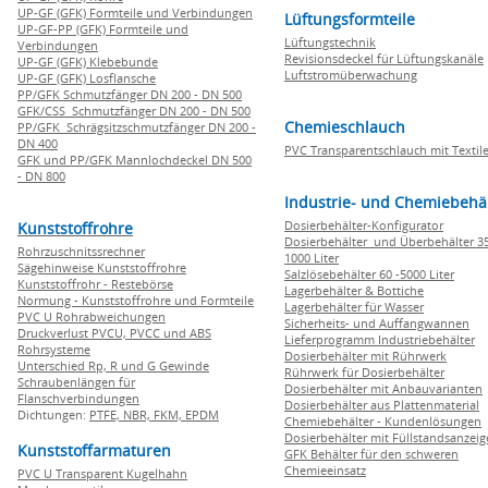
UP-GF (GFK) Formteile und Verbindungen
Lüftungsformteile
UP-GF-PP (GFK) Formteile und
Lüftungstechnik
Verbindungen
Revisionsdeckel für Lüftungskanäle
UP-GF (GFK) Klebebunde
Luftstromüberwachung
UP-GF (GFK) Losflansche
PP/GFK Schmutzfänger DN 200 - DN 500
GFK/CSS Schmutzfänger DN 200 - DN 500
Chemieschlauch
PP/GFK Schrägsitzschmutzfänger DN 200 -
DN 400
PVC Transparentschlauch mit Textile
GFK und PP/GFK Mannlochdeckel DN 500
- DN 800
Industrie- und Chemiebehä
Dosierbehälter-Konfigurator
Kunststoffrohre
Dosierbehälter und Überbehälter 35
Rohrzuschnitssrechner
1000 Liter
Sägehinweise Kunststoffrohre
Salzlösebehälter 60 -5000 Liter
Kunststoffrohr - Restebörse
Lagerbehälter & Bottiche
Normung - Kunststoffrohre und Formteile
Lagerbehälter für Wasser
PVC U Rohrabweichungen
Sicherheits- und Auffangwannen
Druckverlust PVCU, PVCC und ABS
Lieferprogramm Industriebehälter
Rohrsysteme
Dosierbehälter mit Rührwerk
Unterschied Rp, R und G Gewinde
Rührwerk für Dosierbehälter
Schraubenlängen für
Dosierbehälter mit Anbauvarianten
Flanschverbindungen
Dosierbehälter aus Plattenmaterial
Dichtungen:
PTFE,
NBR,
FKM,
EPDM
Chemiebehälter - Kundenlösungen
Dosierbehälter mit Füllstandsanzei
Kunststoffarmaturen
GFK Behälter für den schweren
Chemieeinsatz
PVC U Transparent Kugelhahn