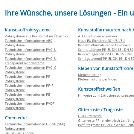
Ihre Wünsche, unsere Lösungen - Ein
Kunststoffrohrsysteme
Kunststoffarmaturen nach 
Rohrsysteme aus Kunststoff im Überblick
ATEX-Leitlinien allgemein
Technische Informationen ABS
Neue EU Richtlinie 2014/34/EU
Rohrsysteme
Kunststoffarmaturen in Ex-Zonen
Technische Informationen PVC U
Schmutzfänger PP-EL DN 15 - DN 50
Rohrsysteme
Rückschlagventil PP-EL DN 15 - DN 
Technische Informationen PVC U
Schrägsitzventil PP-EL DN 15 - DN 5
Transparent Rohrsysteme
Technische Informationen PVC C
Kleben von Kunststoffrohre
Rohrsysteme
Klebeanleitung
Technische Informationen PP
Klebeanleitung per Video
Rohrsysteme
Technische Informationen PP-R
Kunststoffschweißen
Rohrsysteme
Technische Informationen PE
Hinweise zum Extrusionsschweissen
Rohrsysteme
Technische Informationen PVDF
Rohrsysteme
Gitterroste / Tragroste
GFK Gitterroste
Chemiedur
Gitterroste PP -el elektrisch Leitfähi
Technische Informationen UP-GF (GFK)
Profiltragroste PP -el elektrisch Leit
Rohrsysteme
UP-GF (GFK) Rohre