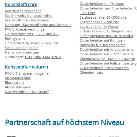
Dosierbehälter-Konfigurator
Kunststoffrohre
Dosierbehälter und Überbehälter 35
Rohrzuschnitssrechner
1000 Liter
Sägehinweise Kunststoffrohre
Salzlösebehälter 60 -5000 Liter
Kunststoffrohr - Restebörse
Lagerbehälter & Bottiche
Normung - Kunststoffrohre und Formteile
Lagerbehälter für Wasser
PVC U Rohrabweichungen
Sicherheits- und Auffangwannen
Druckverlust PVCU, PVCC und ABS
Lieferprogramm Industriebehälter
Rohrsysteme
Dosierbehälter mit Rührwerk
Unterschied Rp, R und G Gewinde
Rührwerk für Dosierbehälter
Schraubenlängen für
Dosierbehälter mit Anbauvarianten
Flanschverbindungen
Dosierbehälter aus Plattenmaterial
Dichtungen:
PTFE,
NBR,
FKM,
EPDM
Chemiebehälter - Kundenlösungen
Dosierbehälter mit Füllstandsanzei
Kunststoffarmaturen
GFK Behälter für den schweren
Chemieeinsatz
PVC U Transparent Kugelhahn
Membranventile
Blockventile
Absperrklappen
Nadelventile aus Kunststoff
Partnerschaft auf höchstem Niveau