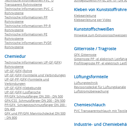
Technische Informationen PVC U
Schrägsitzventil PP-EL DN 15 - DN 5
Transparent Rohrsysteme
Technische Informationen PVC C
Kleben von Kunststoffrohre
Rohrsysteme
Klebeanleitung
Technische Informationen PP
Klebeanleitung per Video
Rohrsysteme
Technische Informationen PP-R
Kunststoffschweißen
Rohrsysteme
Technische Informationen PE
Hinweise zum Extrusionsschweissen
Rohrsysteme
Technische Informationen PVDF
Rohrsysteme
Gitterroste / Tragroste
GFK Gitterroste
Chemiedur
Gitterroste PP -el elektrisch Leitfähi
Technische Informationen UP-GF (GFK)
Profiltragroste PP -el elektrisch Leit
Rohrsysteme
UP-GF (GFK) Rohre
UP-GF (GFK) Formteile und Verbindungen
Lüftungsformteile
UP-GF-PP (GFK) Formteile und
Lüftungstechnik
Verbindungen
Revisionsdeckel für Lüftungskanäle
UP-GF (GFK) Klebebunde
Luftstromüberwachung
UP-GF (GFK) Losflansche
PP/GFK Schmutzfänger DN 200 - DN 500
GFK/CSS Schmutzfänger DN 200 - DN 500
Chemieschlauch
PP/GFK Schrägsitzschmutzfänger DN 200 -
DN 400
PVC Transparentschlauch mit Textile
GFK und PP/GFK Mannlochdeckel DN 500
- DN 800
Industrie- und Chemiebehä