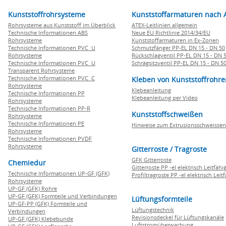
Kunststoffrohrsysteme
Kunststoffarmaturen nach 
Rohrsysteme aus Kunststoff im Überblick
ATEX-Leitlinien allgemein
Technische Informationen ABS
Neue EU Richtlinie 2014/34/EU
Rohrsysteme
Kunststoffarmaturen in Ex-Zonen
Technische Informationen PVC U
Schmutzfänger PP-EL DN 15 - DN 50
Rohrsysteme
Rückschlagventil PP-EL DN 15 - DN 
Technische Informationen PVC U
Schrägsitzventil PP-EL DN 15 - DN 5
Transparent Rohrsysteme
Technische Informationen PVC C
Kleben von Kunststoffrohre
Rohrsysteme
Klebeanleitung
Technische Informationen PP
Klebeanleitung per Video
Rohrsysteme
Technische Informationen PP-R
Kunststoffschweißen
Rohrsysteme
Technische Informationen PE
Hinweise zum Extrusionsschweissen
Rohrsysteme
Technische Informationen PVDF
Rohrsysteme
Gitterroste / Tragroste
GFK Gitterroste
Chemiedur
Gitterroste PP -el elektrisch Leitfähi
Technische Informationen UP-GF (GFK)
Profiltragroste PP -el elektrisch Leit
Rohrsysteme
UP-GF (GFK) Rohre
UP-GF (GFK) Formteile und Verbindungen
Lüftungsformteile
UP-GF-PP (GFK) Formteile und
Lüftungstechnik
Verbindungen
Revisionsdeckel für Lüftungskanäle
UP-GF (GFK) Klebebunde
Luftstromüberwachung