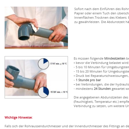
Sofort nach dem Einführen des Rohres
Papier oder einem Tuch den übersch
Innenflächen.Trocknen des Klebers: E
zu gewährleisten. Die Abdunstzeit h
Es müssen folgende
Mindestzeiten
be
• bevor die Verbindung belastet wird
- 5 bis 10 Minuten für Umgebungste
- 15 bis 20 Minuten für Umgebungst
• Druck bei Reparaturschweissungen,
-
1 Stunde pro bar
• bei Verbindungen, die der hydraul
- mindestens
24 Stunden
gewartet w
Die angegebenen Abdunstzeiten des 
(Feuchtigkeit, Temperatur etc.) empf
Verbindung zu setzen, um weitere U
Wichtige Hinweise:
Falls sich der Rohraussendurchmesser und der Innendurchmesser des Fittings an der