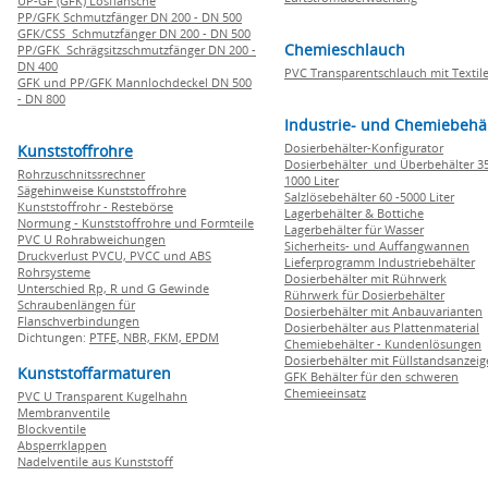
UP-GF (GFK) Losflansche
PP/GFK Schmutzfänger DN 200 - DN 500
GFK/CSS Schmutzfänger DN 200 - DN 500
Chemieschlauch
PP/GFK Schrägsitzschmutzfänger DN 200 -
DN 400
PVC Transparentschlauch mit Textile
GFK und PP/GFK Mannlochdeckel DN 500
- DN 800
Industrie- und Chemiebehä
Dosierbehälter-Konfigurator
Kunststoffrohre
Dosierbehälter und Überbehälter 35
Rohrzuschnitssrechner
1000 Liter
Sägehinweise Kunststoffrohre
Salzlösebehälter 60 -5000 Liter
Kunststoffrohr - Restebörse
Lagerbehälter & Bottiche
Normung - Kunststoffrohre und Formteile
Lagerbehälter für Wasser
PVC U Rohrabweichungen
Sicherheits- und Auffangwannen
Druckverlust PVCU, PVCC und ABS
Lieferprogramm Industriebehälter
Rohrsysteme
Dosierbehälter mit Rührwerk
Unterschied Rp, R und G Gewinde
Rührwerk für Dosierbehälter
Schraubenlängen für
Dosierbehälter mit Anbauvarianten
Flanschverbindungen
Dosierbehälter aus Plattenmaterial
Dichtungen:
PTFE,
NBR,
FKM,
EPDM
Chemiebehälter - Kundenlösungen
Dosierbehälter mit Füllstandsanzei
Kunststoffarmaturen
GFK Behälter für den schweren
Chemieeinsatz
PVC U Transparent Kugelhahn
Membranventile
Blockventile
Absperrklappen
Nadelventile aus Kunststoff