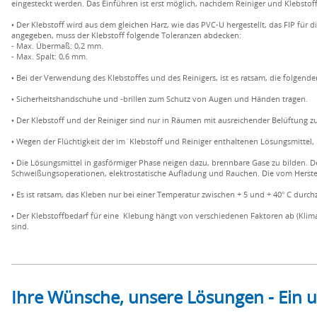
eingesteckt werden. Das Einführen ist erst möglich, nachdem Reiniger und Klebstof
• Der Klebstoff wird aus dem gleichen Harz, wie das PVC-U hergestellt, das FIP für 
angegeben, muss der Klebstoff folgende Toleranzen abdecken:
- Max. Übermaß: 0,2 mm.
- Max. Spalt: 0,6 mm.
• Bei der Verwendung des Klebstoffes und des Reinigers, ist es ratsam, die folgen
• Sicherheitshandschuhe und -brillen zum Schutz von Augen und Händen tragen.
• Der Klebstoff und der Reiniger sind nur in Räumen mit ausreichender Belüftung 
• Wegen der Flüchtigkeit der im´Klebstoff und Reiniger enthaltenen Lösungsmittel, 
• Die Lösungsmittel in gasförmiger Phase neigen dazu, brennbare Gase zu bilden.
Schweißungsoperationen, elektrostatische Aufladung und Rauchen. Die vom Herstel
• Es ist ratsam, das Kleben nur bei einer Temperatur zwischen + 5 und + 40° C du
• Der Klebstoffbedarf für eine Klebung hängt von verschiedenen Faktoren ab (Klima,
sind.
Ihre Wünsche, unsere Lösungen - Ein