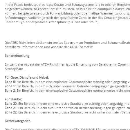
In der Praxis bedeutet dies, dass Geräte und Schutzsysteme, die in solchen Bereich
eingesetzt werden, so konstruiert sein müssen, dass sie keine Zündquelle darstellen
können, beispielsweise durch Funkenbildung oder übermäßige Wärmeentwicklung.
Anforderungen variieren je nach der spezifischen Zone, in der das Gerät eingesetzt 
und dem Typ der explosiven Atmosphäre (z.B. Gas oder Staub).
Die ATEX-Richtlinien decken ein breites Spektrum an Produkten und Schutzmaßnahm
detaillierte Informationen und Aspekte der ATEX-Thematik:
Zoneneinteilung
Ein zentraler Aspekt der ATEX-Richtlinien ist die Einteilung von Bereichen in Zonen. 
Atmosphäre.
Für Gase, Dämpfe und Nebel:
Zone 0:
Ein Bereich, in dem eine explosive Gasatmosphäre ständig oder langzeitig v
Zone 1:
Ein Bereich, in dem sich unter normalen Betriebsbedingungen gelegentlich
Zone 2:
Ein Bereich, in dem eine explosive Gasatmosphäre normalerweise nicht oder n
Für Stäube:
Zone 20:
Ein Bereich, in dem eine explosive Staubwolke ständig oder langzeitig in d
Zone 21:
Ein Bereich, in dem sich unter normalen Betriebsbedingungen gelegentlic
Zone 22:
Ein Bereich, in dem eine explosive Staubwolke nicht unter normalen Betrie
Gerätekategorien
Die Geräte und Schutzsysteme, die unter die ATEX 2014/34/EU fallen, werden entspre