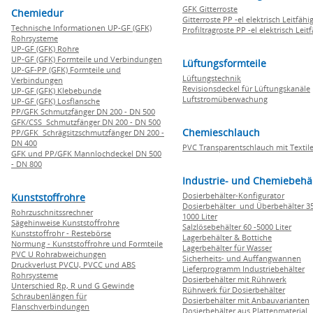
GFK Gitterroste
Chemiedur
Gitterroste PP -el elektrisch Leitfähi
Technische Informationen UP-GF (GFK)
Profiltragroste PP -el elektrisch Leit
Rohrsysteme
UP-GF (GFK) Rohre
UP-GF (GFK) Formteile und Verbindungen
Lüftungsformteile
UP-GF-PP (GFK) Formteile und
Lüftungstechnik
Verbindungen
Revisionsdeckel für Lüftungskanäle
UP-GF (GFK) Klebebunde
Luftstromüberwachung
UP-GF (GFK) Losflansche
PP/GFK Schmutzfänger DN 200 - DN 500
GFK/CSS Schmutzfänger DN 200 - DN 500
Chemieschlauch
PP/GFK Schrägsitzschmutzfänger DN 200 -
DN 400
PVC Transparentschlauch mit Textile
GFK und PP/GFK Mannlochdeckel DN 500
- DN 800
Industrie- und Chemiebehä
Dosierbehälter-Konfigurator
Kunststoffrohre
Dosierbehälter und Überbehälter 35
Rohrzuschnitssrechner
1000 Liter
Sägehinweise Kunststoffrohre
Salzlösebehälter 60 -5000 Liter
Kunststoffrohr - Restebörse
Lagerbehälter & Bottiche
Normung - Kunststoffrohre und Formteile
Lagerbehälter für Wasser
PVC U Rohrabweichungen
Sicherheits- und Auffangwannen
Druckverlust PVCU, PVCC und ABS
Lieferprogramm Industriebehälter
Rohrsysteme
Dosierbehälter mit Rührwerk
Unterschied Rp, R und G Gewinde
Rührwerk für Dosierbehälter
Schraubenlängen für
Dosierbehälter mit Anbauvarianten
Flanschverbindungen
Dosierbehälter aus Plattenmaterial