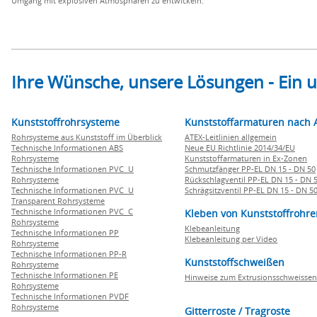
Umgang mit explosiven Atmosphären zu entwickeln.
Ihre Wünsche, unsere Lösungen - Ein
Kunststoffrohrsysteme
Kunststoffarmaturen nach 
Rohrsysteme aus Kunststoff im Überblick
ATEX-Leitlinien allgemein
Technische Informationen ABS
Neue EU Richtlinie 2014/34/EU
Rohrsysteme
Kunststoffarmaturen in Ex-Zonen
Technische Informationen PVC U
Schmutzfänger PP-EL DN 15 - DN 50
Rohrsysteme
Rückschlagventil PP-EL DN 15 - DN 
Technische Informationen PVC U
Schrägsitzventil PP-EL DN 15 - DN 5
Transparent Rohrsysteme
Technische Informationen PVC C
Kleben von Kunststoffrohre
Rohrsysteme
Klebeanleitung
Technische Informationen PP
Klebeanleitung per Video
Rohrsysteme
Technische Informationen PP-R
Kunststoffschweißen
Rohrsysteme
Technische Informationen PE
Hinweise zum Extrusionsschweissen
Rohrsysteme
Technische Informationen PVDF
Rohrsysteme
Gitterroste / Tragroste