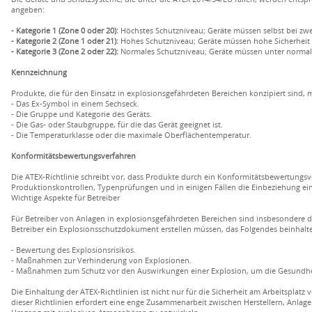
angeben:
- Kategorie 1 (Zone 0 oder 20):
Höchstes Schutzniveau; Geräte müssen selbst bei zwe
- Kategorie 2 (Zone 1 oder 21):
Hohes Schutzniveau; Geräte müssen hohe Sicherheit bi
- Kategorie 3 (Zone 2 oder 22):
Normales Schutzniveau; Geräte müssen unter normale
Kennzeichnung
Produkte, die für den Einsatz in explosionsgefährdeten Bereichen konzipiert sind,
- Das Ex-Symbol in einem Sechseck.
- Die Gruppe und Kategorie des Geräts.
- Die Gas- oder Staubgruppe, für die das Gerät geeignet ist.
- Die Temperaturklasse oder die maximale Oberflächentemperatur.
Konformitätsbewertungsverfahren
Die ATEX-Richtlinie schreibt vor, dass Produkte durch ein Konformitätsbewertungs
Produktionskontrollen, Typenprüfungen und in einigen Fällen die Einbeziehung ein
Wichtige Aspekte für Betreiber
Für Betreiber von Anlagen in explosionsgefährdeten Bereichen sind insbesondere die
Betreiber ein Explosionsschutzdokument erstellen müssen, das Folgendes beinhalte
- Bewertung des Explosionsrisikos.
- Maßnahmen zur Verhinderung von Explosionen.
- Maßnahmen zum Schutz vor den Auswirkungen einer Explosion, um die Gesundhei
Die Einhaltung der ATEX-Richtlinien ist nicht nur für die Sicherheit am Arbeitspla
dieser Richtlinien erfordert eine enge Zusammenarbeit zwischen Herstellern, Anlag