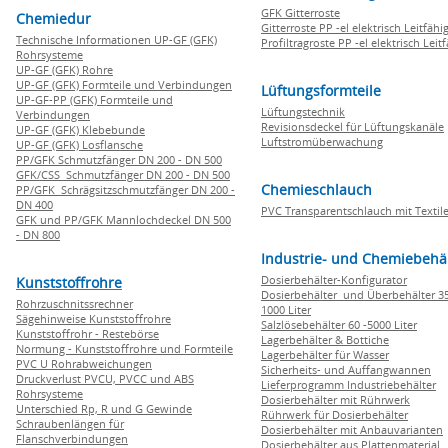
GFK Gitterroste
Chemiedur
Gitterroste PP -el elektrisch Leitfähi
Technische Informationen UP-GF (GFK)
Profiltragroste PP -el elektrisch Leit
Rohrsysteme
UP-GF (GFK) Rohre
UP-GF (GFK) Formteile und Verbindungen
Lüftungsformteile
UP-GF-PP (GFK) Formteile und
Lüftungstechnik
Verbindungen
Revisionsdeckel für Lüftungskanäle
UP-GF (GFK) Klebebunde
Luftstromüberwachung
UP-GF (GFK) Losflansche
PP/GFK Schmutzfänger DN 200 - DN 500
GFK/CSS Schmutzfänger DN 200 - DN 500
Chemieschlauch
PP/GFK Schrägsitzschmutzfänger DN 200 -
DN 400
PVC Transparentschlauch mit Textile
GFK und PP/GFK Mannlochdeckel DN 500
- DN 800
Industrie- und Chemiebehä
Dosierbehälter-Konfigurator
Kunststoffrohre
Dosierbehälter und Überbehälter 35
Rohrzuschnitssrechner
1000 Liter
Sägehinweise Kunststoffrohre
Salzlösebehälter 60 -5000 Liter
Kunststoffrohr - Restebörse
Lagerbehälter & Bottiche
Normung - Kunststoffrohre und Formteile
Lagerbehälter für Wasser
PVC U Rohrabweichungen
Sicherheits- und Auffangwannen
Druckverlust PVCU, PVCC und ABS
Lieferprogramm Industriebehälter
Rohrsysteme
Dosierbehälter mit Rührwerk
Unterschied Rp, R und G Gewinde
Rührwerk für Dosierbehälter
Schraubenlängen für
Dosierbehälter mit Anbauvarianten
Flanschverbindungen
Dosierbehälter aus Plattenmaterial