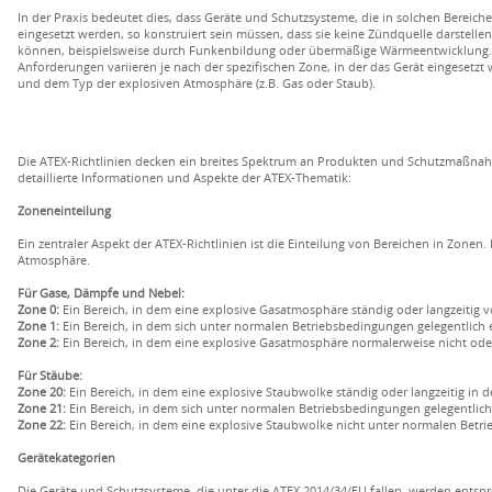
In der Praxis bedeutet dies, dass Geräte und Schutzsysteme, die in solchen Bereich
eingesetzt werden, so konstruiert sein müssen, dass sie keine Zündquelle darstellen
können, beispielsweise durch Funkenbildung oder übermäßige Wärmeentwicklung.
Anforderungen variieren je nach der spezifischen Zone, in der das Gerät eingesetzt 
und dem Typ der explosiven Atmosphäre (z.B. Gas oder Staub).
Die ATEX-Richtlinien decken ein breites Spektrum an Produkten und Schutzmaßnahm
detaillierte Informationen und Aspekte der ATEX-Thematik:
Zoneneinteilung
Ein zentraler Aspekt der ATEX-Richtlinien ist die Einteilung von Bereichen in Zonen. 
Atmosphäre.
Für Gase, Dämpfe und Nebel:
Zone 0:
Ein Bereich, in dem eine explosive Gasatmosphäre ständig oder langzeitig v
Zone 1:
Ein Bereich, in dem sich unter normalen Betriebsbedingungen gelegentlich
Zone 2:
Ein Bereich, in dem eine explosive Gasatmosphäre normalerweise nicht oder n
Für Stäube:
Zone 20:
Ein Bereich, in dem eine explosive Staubwolke ständig oder langzeitig in d
Zone 21:
Ein Bereich, in dem sich unter normalen Betriebsbedingungen gelegentlic
Zone 22:
Ein Bereich, in dem eine explosive Staubwolke nicht unter normalen Betrie
Gerätekategorien
Die Geräte und Schutzsysteme, die unter die ATEX 2014/34/EU fallen, werden entspre