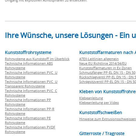
Umgang mit explosiven Atmosphären zu entwickeln.
Ihre Wünsche, unsere Lösungen - Ein
Kunststoffrohrsysteme
Kunststoffarmaturen nach 
Rohrsysteme aus Kunststoff im Überblick
ATEX-Leitlinien allgemein
Technische Informationen ABS
Neue EU Richtlinie 2014/34/EU
Rohrsysteme
Kunststoffarmaturen in Ex-Zonen
Technische Informationen PVC U
Schmutzfänger PP-EL DN 15 - DN 50
Rohrsysteme
Rückschlagventil PP-EL DN 15 - DN 
Technische Informationen PVC U
Schrägsitzventil PP-EL DN 15 - DN 5
Transparent Rohrsysteme
Technische Informationen PVC C
Kleben von Kunststoffrohre
Rohrsysteme
Klebeanleitung
Technische Informationen PP
Klebeanleitung per Video
Rohrsysteme
Technische Informationen PP-R
Kunststoffschweißen
Rohrsysteme
Technische Informationen PE
Hinweise zum Extrusionsschweissen
Rohrsysteme
Technische Informationen PVDF
Rohrsysteme
Gitterroste / Tragroste