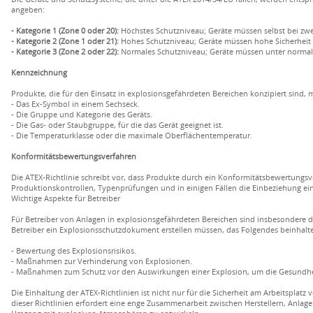
angeben:
- Kategorie 1 (Zone 0 oder 20):
Höchstes Schutzniveau; Geräte müssen selbst bei zwe
- Kategorie 2 (Zone 1 oder 21):
Hohes Schutzniveau; Geräte müssen hohe Sicherheit bi
- Kategorie 3 (Zone 2 oder 22):
Normales Schutzniveau; Geräte müssen unter normale
Kennzeichnung
Produkte, die für den Einsatz in explosionsgefährdeten Bereichen konzipiert sind,
- Das Ex-Symbol in einem Sechseck.
- Die Gruppe und Kategorie des Geräts.
- Die Gas- oder Staubgruppe, für die das Gerät geeignet ist.
- Die Temperaturklasse oder die maximale Oberflächentemperatur.
Konformitätsbewertungsverfahren
Die ATEX-Richtlinie schreibt vor, dass Produkte durch ein Konformitätsbewertungs
Produktionskontrollen, Typenprüfungen und in einigen Fällen die Einbeziehung ein
Wichtige Aspekte für Betreiber
Für Betreiber von Anlagen in explosionsgefährdeten Bereichen sind insbesondere die
Betreiber ein Explosionsschutzdokument erstellen müssen, das Folgendes beinhalte
- Bewertung des Explosionsrisikos.
- Maßnahmen zur Verhinderung von Explosionen.
- Maßnahmen zum Schutz vor den Auswirkungen einer Explosion, um die Gesundhei
Die Einhaltung der ATEX-Richtlinien ist nicht nur für die Sicherheit am Arbeitspla
dieser Richtlinien erfordert eine enge Zusammenarbeit zwischen Herstellern, Anlag