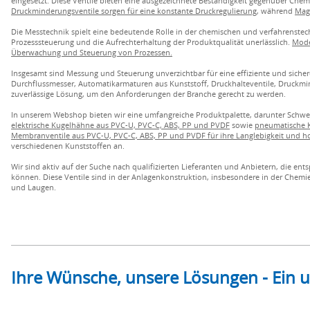
eingesetzt. Diese Ventile bieten eine ausgezeichnete Beständigkeit gegenüber Che
Druckminderungsventile sorgen für eine konstante Druckregulierung
, während
Magn
Die Messtechnik spielt eine bedeutende Rolle in der chemischen und verfahrenstec
Prozesssteuerung und die Aufrechterhaltung der Produktqualität unerlässlich.
Mode
Überwachung und Steuerung von Prozessen.
Insgesamt sind Messung und Steuerung unverzichtbar für eine effiziente und siche
Durchflussmesser, Automatikarmaturen aus Kunststoff, Druckhalteventile, Druckm
zuverlässige Lösung, um den Anforderungen der Branche gerecht zu werden.
In unserem Webshop bieten wir eine umfangreiche Produktpalette, darunter Schw
elektrische Kugelhähne aus PVC-U, PVC-C, ABS, PP und PVDF
sowie
pneumatische K
Membranventile aus PVC-U, PVC-C, ABS, PP und PVDF für ihre Langlebigkeit und h
verschiedenen Kunststoffen an.
Wir sind aktiv auf der Suche nach qualifizierten Lieferanten und Anbietern, die 
können. Diese Ventile sind in der Anlagenkonstruktion, insbesondere in der Chemie
und Laugen.
Ihre Wünsche, unsere Lösungen - Ein