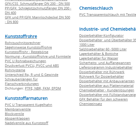
GFK/CSS Schmutzfänger DN 200 - DN 500
Chemieschlauch
PP/GFK Schrägsitzschmutzfänger DN 200 -
DN 400
PVC Transparentschlauch mit Textile
GFK und PP/GFK Mannlochdeckel DN 500
- DN 800
Industrie- und Chemiebehä
Dosierbehälter-Konfigurator
Kunststoffrohre
Dosierbehälter und Überbehälter 35
Rohrzuschnitssrechner
1000 Liter
Sägehinweise Kunststoffrohre
Salzlösebehälter 60 -5000 Liter
Kunststoffrohr - Restebörse
Lagerbehälter & Bottiche
Normung - Kunststoffrohre und Formteile
Lagerbehälter für Wasser
PVC U Rohrabweichungen
Sicherheits- und Auffangwannen
Druckverlust PVCU, PVCC und ABS
Lieferprogramm Industriebehälter
Rohrsysteme
Dosierbehälter mit Rührwerk
Unterschied Rp, R und G Gewinde
Rührwerk für Dosierbehälter
Schraubenlängen für
Dosierbehälter mit Anbauvarianten
Flanschverbindungen
Dosierbehälter aus Plattenmaterial
Dichtungen:
PTFE,
NBR,
FKM,
EPDM
Chemiebehälter - Kundenlösungen
Dosierbehälter mit Füllstandsanzei
Kunststoffarmaturen
GFK Behälter für den schweren
Chemieeinsatz
PVC U Transparent Kugelhahn
Membranventile
Blockventile
Absperrklappen
Nadelventile aus Kunststoff