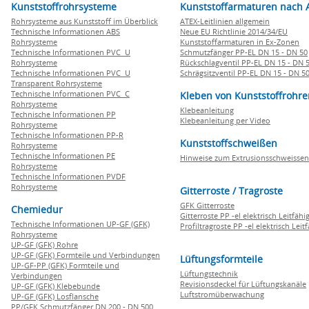
Kunststoffrohrsysteme
Kunststoffarmaturen nach 
Rohrsysteme aus Kunststoff im Überblick
ATEX-Leitlinien allgemein
Technische Informationen ABS
Neue EU Richtlinie 2014/34/EU
Rohrsysteme
Kunststoffarmaturen in Ex-Zonen
Technische Informationen PVC U
Schmutzfänger PP-EL DN 15 - DN 50
Rohrsysteme
Rückschlagventil PP-EL DN 15 - DN 
Technische Informationen PVC U
Schrägsitzventil PP-EL DN 15 - DN 5
Transparent Rohrsysteme
Technische Informationen PVC C
Kleben von Kunststoffrohre
Rohrsysteme
Klebeanleitung
Technische Informationen PP
Klebeanleitung per Video
Rohrsysteme
Technische Informationen PP-R
Kunststoffschweißen
Rohrsysteme
Technische Informationen PE
Hinweise zum Extrusionsschweissen
Rohrsysteme
Technische Informationen PVDF
Rohrsysteme
Gitterroste / Tragroste
GFK Gitterroste
Chemiedur
Gitterroste PP -el elektrisch Leitfähi
Technische Informationen UP-GF (GFK)
Profiltragroste PP -el elektrisch Leit
Rohrsysteme
UP-GF (GFK) Rohre
UP-GF (GFK) Formteile und Verbindungen
Lüftungsformteile
UP-GF-PP (GFK) Formteile und
Lüftungstechnik
Verbindungen
Revisionsdeckel für Lüftungskanäle
UP-GF (GFK) Klebebunde
Luftstromüberwachung
UP-GF (GFK) Losflansche
PP/GFK Schmutzfänger DN 200 - DN 500