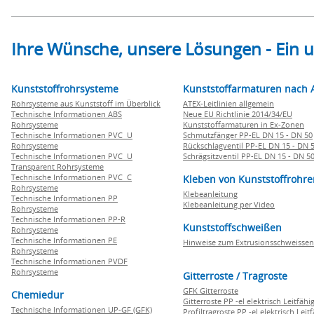
Ihre Wünsche, unsere Lösungen - Ein
Kunststoffrohrsysteme
Kunststoffarmaturen nach 
Rohrsysteme aus Kunststoff im Überblick
ATEX-Leitlinien allgemein
Technische Informationen ABS
Neue EU Richtlinie 2014/34/EU
Rohrsysteme
Kunststoffarmaturen in Ex-Zonen
Technische Informationen PVC U
Schmutzfänger PP-EL DN 15 - DN 50
Rohrsysteme
Rückschlagventil PP-EL DN 15 - DN 
Technische Informationen PVC U
Schrägsitzventil PP-EL DN 15 - DN 5
Transparent Rohrsysteme
Technische Informationen PVC C
Kleben von Kunststoffrohre
Rohrsysteme
Klebeanleitung
Technische Informationen PP
Klebeanleitung per Video
Rohrsysteme
Technische Informationen PP-R
Kunststoffschweißen
Rohrsysteme
Technische Informationen PE
Hinweise zum Extrusionsschweissen
Rohrsysteme
Technische Informationen PVDF
Rohrsysteme
Gitterroste / Tragroste
GFK Gitterroste
Chemiedur
Gitterroste PP -el elektrisch Leitfähi
Technische Informationen UP-GF (GFK)
Profiltragroste PP -el elektrisch Leit