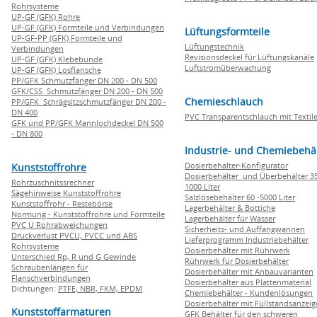
Rohrsysteme
UP-GF (GFK) Rohre
UP-GF (GFK) Formteile und Verbindungen
Lüftungsformteile
UP-GF-PP (GFK) Formteile und
Lüftungstechnik
Verbindungen
Revisionsdeckel für Lüftungskanäle
UP-GF (GFK) Klebebunde
Luftstromüberwachung
UP-GF (GFK) Losflansche
PP/GFK Schmutzfänger DN 200 - DN 500
GFK/CSS Schmutzfänger DN 200 - DN 500
Chemieschlauch
PP/GFK Schrägsitzschmutzfänger DN 200 -
DN 400
PVC Transparentschlauch mit Textile
GFK und PP/GFK Mannlochdeckel DN 500
- DN 800
Industrie- und Chemiebehä
Dosierbehälter-Konfigurator
Kunststoffrohre
Dosierbehälter und Überbehälter 35
Rohrzuschnitssrechner
1000 Liter
Sägehinweise Kunststoffrohre
Salzlösebehälter 60 -5000 Liter
Kunststoffrohr - Restebörse
Lagerbehälter & Bottiche
Normung - Kunststoffrohre und Formteile
Lagerbehälter für Wasser
PVC U Rohrabweichungen
Sicherheits- und Auffangwannen
Druckverlust PVCU, PVCC und ABS
Lieferprogramm Industriebehälter
Rohrsysteme
Dosierbehälter mit Rührwerk
Unterschied Rp, R und G Gewinde
Rührwerk für Dosierbehälter
Schraubenlängen für
Dosierbehälter mit Anbauvarianten
Flanschverbindungen
Dosierbehälter aus Plattenmaterial
Dichtungen:
PTFE,
NBR,
FKM,
EPDM
Chemiebehälter - Kundenlösungen
Dosierbehälter mit Füllstandsanzei
Kunststoffarmaturen
GFK Behälter für den schweren