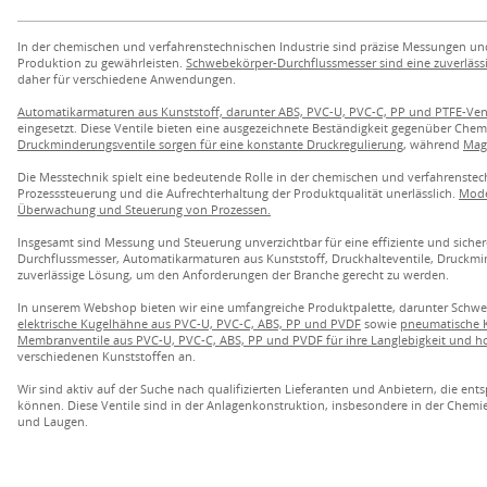
In der chemischen und verfahrenstechnischen Industrie sind präzise Messungen un
Produktion zu gewährleisten.
Schwebekörper-Durchflussmesser sind eine zuverläs
daher für verschiedene Anwendungen.
Automatikarmaturen aus Kunststoff, darunter ABS, PVC-U, PVC-C, PP und PTFE-Ven
eingesetzt. Diese Ventile bieten eine ausgezeichnete Beständigkeit gegenüber Che
Druckminderungsventile sorgen für eine konstante Druckregulierung
, während
Magn
Die Messtechnik spielt eine bedeutende Rolle in der chemischen und verfahrenstec
Prozesssteuerung und die Aufrechterhaltung der Produktqualität unerlässlich.
Mode
Überwachung und Steuerung von Prozessen.
Insgesamt sind Messung und Steuerung unverzichtbar für eine effiziente und siche
Durchflussmesser, Automatikarmaturen aus Kunststoff, Druckhalteventile, Druckm
zuverlässige Lösung, um den Anforderungen der Branche gerecht zu werden.
In unserem Webshop bieten wir eine umfangreiche Produktpalette, darunter Schw
elektrische Kugelhähne aus PVC-U, PVC-C, ABS, PP und PVDF
sowie
pneumatische K
Membranventile aus PVC-U, PVC-C, ABS, PP und PVDF für ihre Langlebigkeit und h
verschiedenen Kunststoffen an.
Wir sind aktiv auf der Suche nach qualifizierten Lieferanten und Anbietern, die 
können. Diese Ventile sind in der Anlagenkonstruktion, insbesondere in der Chemie
und Laugen.