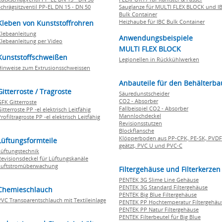
Schrägsitzventil PP-EL DN 15 - DN 50
Sauglanze für MULTI FLEX BLOCK und I
Bulk Container
Heizhaube für IBC Bulk Container
Kleben von Kunststoffrohren
Klebeanleitung
Anwendungsbeispiele
Klebeanleitung per Video
MULTI FLEX BLOCK
Kunststoffschweißen
Legionellen in Rückkühlwerken
Hinweise zum Extrusionsschweissen
Anbauteile für den Behälterba
Gitterroste / Tragroste
Säuredunstscheider
CO2 - Absorber
GFK Gitterroste
Fallbeispiel CO2 - Absorber
itterroste PP -el elektrisch Leitfähig
Mannlochdeckel
rofiltragroste PP -el elektrisch Leitfähig
Revisionsstutzen
Blockflansche
Klöpperboden aus PP-CPK, PE-SK, PVDF
Lüftungsformteile
geätzt, PVC U und PVC-C
Lüftungstechnik
Revisionsdeckel für Lüftungskanäle
Luftstromüberwachung
Filtergehäuse und Filterkerzen
PENTEK 3G Slime Line Gehäuse
PENTEK 3G Standard Filtergehäuse
Chemieschlauch
PENTEK Big Blue Filtergehäuse
PVC Transparentschlauch mit Textileinlage
PENTEK PP Hochtemperatur Filtergehäu
PENTEK PP Natur Filtergehäuse
PENTEK Filterbeutel für Big Blue