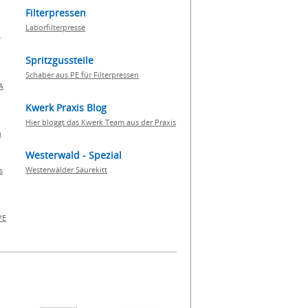
Filterpressen
Laborfilterpresse
n
Spritzgussteile
Schaber aus PE für Filterpressen
A
Kwerk Praxis Blog
Hier bloggt das Kwerk Team aus der Praxis
h
Westerwald - Spezial
Westerwälder Säurekitt
s
PE