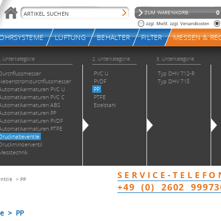
ntile
>
PP
le > PP