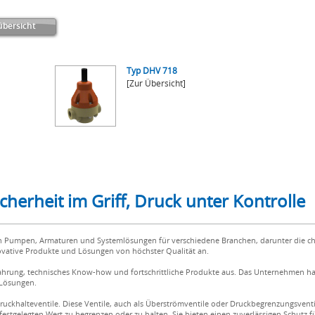
bersicht
Typ DHV 718
[Zur Übersicht]
cherheit im Griff, Druck unter Kontrolle
von Pumpen, Armaturen und Systemlösungen für verschiedene Branchen, darunter die c
novative Produkte und Lösungen von höchster Qualität an.
rfahrung, technisches Know-how und fortschrittliche Produkte aus. Das Unternehmen ha
n Lösungen.
ckhalteventile. Diese Ventile, auch als Überströmventile oder Druckbegrenzungsventile
estgelegten Wert zu begrenzen oder zu halten. Sie bieten einen zuverlässigen Schutz