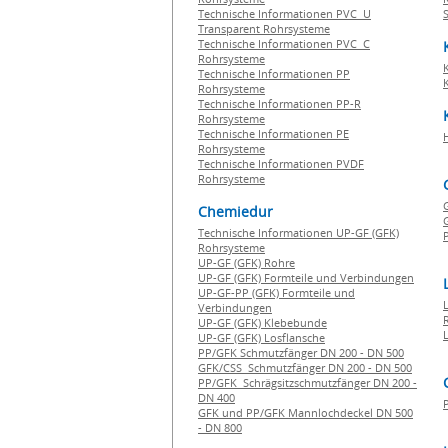
Technische Informationen PVC U
Transparent Rohrsysteme
Technische Informationen PVC C
Rohrsysteme
Technische Informationen PP
Rohrsysteme
Technische Informationen PP-R
Rohrsysteme
Technische Informationen PE
Rohrsysteme
Technische Informationen PVDF
Rohrsysteme
Chemiedur
G
Technische Informationen UP-GF (GFK)
P
Rohrsysteme
UP-GF (GFK) Rohre
UP-GF (GFK) Formteile und Verbindungen
UP-GF-PP (GFK) Formteile und
Verbindungen
UP-GF (GFK) Klebebunde
UP-GF (GFK) Losflansche
PP/GFK Schmutzfänger DN 200 - DN 500
GFK/CSS Schmutzfänger DN 200 - DN 500
PP/GFK Schrägsitzschmutzfänger DN 200 -
DN 400
GFK und PP/GFK Mannlochdeckel DN 500
- DN 800