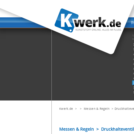
Kwerk.de
> >
Messen & Regeln
>
Druckhalteve
Messen & Regeln > Druckhalteventi