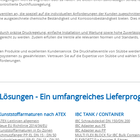
ntrollierte Durchflussregelung.
eventilen an, die speziell auf die individuellen Anforderungen der Kunden zugeschnitte
e ausgezeichnete chemische Beständigkeit und Korrosionsbeständigkeit bieten. Dies ma
durch präzise Druckregelung, einfache Installation und Wartung sowie hohe Zuverlässi
 gerecht zu werden. Zudem erfüllen die Ventile alle relevanten Normen und Standards,
igen Produkte und exzellenten Kundenservice. Die Druckhalteventile von Stübbe werden
gssystemen zu gewährleisten. Vertrauen Sie auf die Expertise von Stübbe und wählen S
nforderungen.
 Lösungen - Ein umfangreiches Lieferp
Kunststoffarmaturen nach ATEX
IBC TANK / CONTAINER
ATEX-Leitlinien allgemein
IBC Schraubdeckel DN 150/DN 200
Neue EU Richtlinie 2014/34/EU
IBC Adapter aus PE
Kunststoffarmaturen in Ex-Zonen
IBC Adapter aus PP
Schmutzfänger PP-EL DN 15 - DN 50
MULTI FLEX BLOCK für IBC Bulk Contain
Rückschlagventil PP-EL DN 15 - DN 50
FLEXPORT7 für Kanister & Fässer