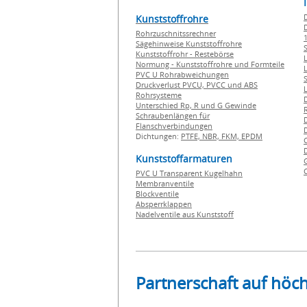
Kunststoffrohre
Rohrzuschnitssrechner
1
Sägehinweise Kunststoffrohre
Kunststoffrohr - Restebörse
Normung - Kunststoffrohre und Formteile
PVC U Rohrabweichungen
Druckverlust PVCU, PVCC und ABS
Rohrsysteme
Unterschied Rp, R und G Gewinde
Schraubenlängen für
Flanschverbindungen
Dichtungen:
PTFE,
NBR,
FKM,
EPDM
Kunststoffarmaturen
PVC U Transparent Kugelhahn
Membranventile
Blockventile
Absperrklappen
Nadelventile aus Kunststoff
Partnerschaft auf höc