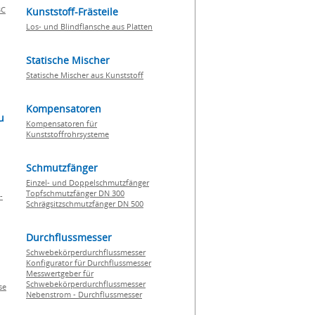
BC
Kunststoff-Frästeile
Los- und Blindflansche aus Platten
Statische Mischer
Statische Mischer aus Kunststoff
Kompensatoren
u
Kompensatoren für
Kunststoffrohrsysteme
Schmutzfänger
Einzel- und Doppelschmutzfänger
Topfschmutzfänger DN 300
-
Schrägsitzschmutzfänger DN 500
Durchflussmesser
Schwebekörperdurchflussmesser
Konfigurator für Durchflussmesser
Messwertgeber für
Schwebekörperdurchflussmesser
se
Nebenstrom - Durchflussmesser