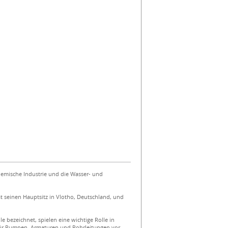
hemische Industrie und die Wasser- und
t seinen Hauptsitz in Vlotho, Deutschland, und
 bezeichnet, spielen eine wichtige Rolle in
 für Pumpen, Armaturen und Rohrleitungen vor