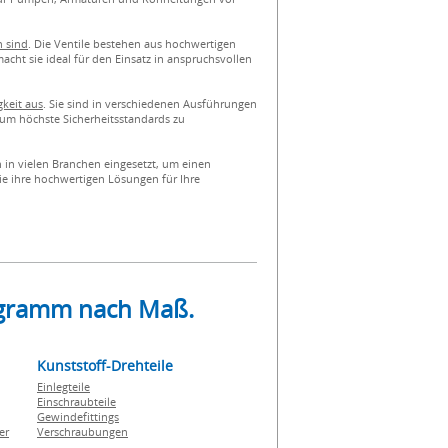
n sind
. Die Ventile bestehen aus hochwertigen
cht sie ideal für den Einsatz in anspruchsvollen
gkeit aus
. Sie sind in verschiedenen Ausführungen
 um höchste Sicherheitsstandards zu
 in vielen Branchen eingesetzt, um einen
ie ihre hochwertigen Lösungen für Ihre
rogramm nach Maß.
Kunststoff-Drehteile
Einlegteile
Einschraubteile
Gewindefittings
er
Verschraubungen