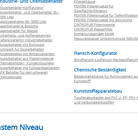
Industrie- und Chemiebehälter
Filtergehäuse
PENTEK Filtereinsätze für
Dosierbehälter-Konfigurator
Oberflächenfiltration
Dosierbehälter und Überbehälter 35 –
PENTEK Filtereinsätze für Tiefenfiltratio
000 Liter
PENTEK Filtereinsätze mit Aktivkohle
Salzlösebehälter 60 -5000 Liter
CINTROPUR Filtersysteme
Lagerbehälter & Bottiche
CINTROPUR Wasserfilter
Lagerbehälter für Wasser
Enthärtungsanlage KAWK
Sicherheits- und Auffangwannen
Heizungswasser Umkehrosmose INDUW
Lieferprogramm Industriebehälter
Dosierbehälter mit Rührwerk
Rührwerk für Dosierbehälter
Flansch-Konfigurator
Dosierbehälter mit Anbauvarianten
Dosierbehälter aus Plattenmaterial
Blindflansch-Losflansch-Rechteckflansc
Chemiebehälter - Kundenlösungen
Dosierbehälter mit Füllstandsanzeigen
Chemische Beständigkeit
GFK Behälter für den schweren
Beständigkeitsliste für Rohrsystemen au
Chemieeinsatz
Kunststoff
Kunststoffapparatebau
Tropfenabscheider aus PVC U, PP, PPs, 
und Verbundwerkstoffen
hstem Niveau