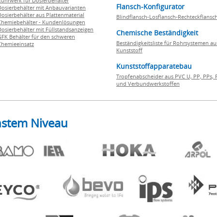
Rührwerk für Dosierbehälter
Flansch-Konfigurator
Dosierbehälter mit Anbauvarianten
Dosierbehälter aus Plattenmaterial
Blindflansch-Losflansch-Rechteckflansc
Chemiebehälter - Kundenlösungen
Dosierbehälter mit Füllstandsanzeigen
Chemische Beständigkeit
GFK Behälter für den schweren
Beständigkeitsliste für Rohrsystemen au
Chemieeinsatz
Kunststoff
Kunststoffapparatebau
Tropfenabscheider aus PVC U, PP, PPs, 
und Verbundwerkstoffen
hstem Niveau