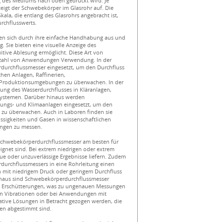
 des Mediums nach oben gedrückt wird. Je
steigt der Schwebekörper im Glasrohr auf. Die
ala, die entlang des Glasrohrs angebracht ist,
rchflusswerts.
en sich durch ihre einfache Handhabung aus und
. Sie bieten eine visuelle Anzeige des
itive Ablesung ermöglicht. Diese Art von
ielzahl von Anwendungen Verwendung. In der
durchflussmesser eingesetzt, um den Durchfluss
hen Anlagen, Raffinerien,
 Produktionsumgebungen zu überwachen. In der
ung des Wasserdurchflusses in Kläranlagen,
ystemen. Darüber hinaus werden
ungs- und Klimaanlagen eingesetzt, um den
 zu überwachen. Auch in Laboren finden sie
sigkeiten und Gasen in wissenschaftlichen
ngen zu messen.
s Schwebekörperdurchflussmesser am besten für
eignet sind. Bei extrem niedrigen oder extrem
e oder unzuverlässige Ergebnisse liefern. Zudem
durchflussmessers in eine Rohrleitung einen
n mit niedrigem Druck oder geringem Durchfluss
inaus sind Schwebekörperdurchflussmesser
d Erschütterungen, was zu ungenauen Messungen
en Vibrationen oder bei Anwendungen mit
native Lösungen in Betracht gezogen werden, die
gen abgestimmt sind.