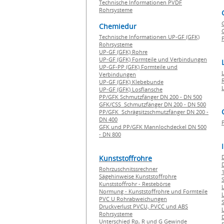
Technische Informationen PVDF
Rohrsysteme
Chemiedur
G
Technische Informationen UP-GF (GFK)
P
Rohrsysteme
UP-GF (GFK) Rohre
UP-GF (GFK) Formteile und Verbindungen
UP-GF-PP (GFK) Formteile und
Verbindungen
UP-GF (GFK) Klebebunde
UP-GF (GFK) Losflansche
PP/GFK Schmutzfänger DN 200 - DN 500
GFK/CSS Schmutzfänger DN 200 - DN 500
PP/GFK Schrägsitzschmutzfänger DN 200 -
DN 400
GFK und PP/GFK Mannlochdeckel DN 500
- DN 800
Kunststoffrohre
Rohrzuschnitssrechner
1
Sägehinweise Kunststoffrohre
Kunststoffrohr - Restebörse
Normung - Kunststoffrohre und Formteile
PVC U Rohrabweichungen
Druckverlust PVCU, PVCC und ABS
Rohrsysteme
Unterschied Rp, R und G Gewinde