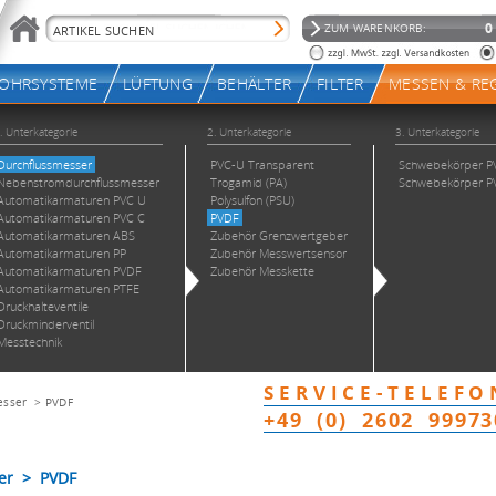
esser
>
PVDF
er > PVDF