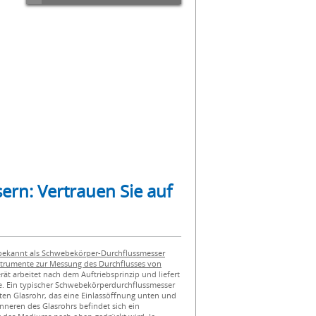
rn: Vertrauen Sie auf
bekannt als Schwebekörper-Durchflussmesser
nstrumente zur Messung des Durchflusses von
ät arbeitet nach dem Auftriebsprinzip und liefert
e. Ein typischer Schwebekörperdurchflussmesser
en Glasrohr, das eine Einlassöffnung unten und
nneren des Glasrohrs befindet sich ein