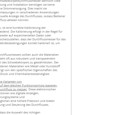
Schwebekörperdurchflussmesser dennoch viele
ung und Installation benötigen sie keine
rne Stromversorgung. Dies macht sie
ssmessungen in verschiedenen Anwendungen.
isuelle Anzeige des Durchflusses, sodass Bediener
hfluss ablesen können.
ist eine korrekte Kalibrierung der
end. Die Kalibrierung erfolgt in der Regel für
weder auf experimentellen Daten oder
sicherzustellen, dass der Durchflussmesser für das
etriebsbedingungen korrekt kalibriert ist, um
chflussmessers sollten auch die Materialien
steht oft aus robustem und transparentem
eit des Schwebekörpers zu gewährleisten. Der
denen Materialien wie Metall oder Kunststoff
ängt von den spezifischen Eigenschaften des
 Druck und Chemikalienbeständigkeit.
he Varianten von
f dem gleichen Funktionsprinzip basieren,
Durchfluss zu messen
. Diese elektronischen
tionen wie digitale Anzeigen,
uerungssysteme und
glichen eine höhere Präzision und bieten
ung und Steuerung des Durchflusses.
 dass die Auswahl des richtigen