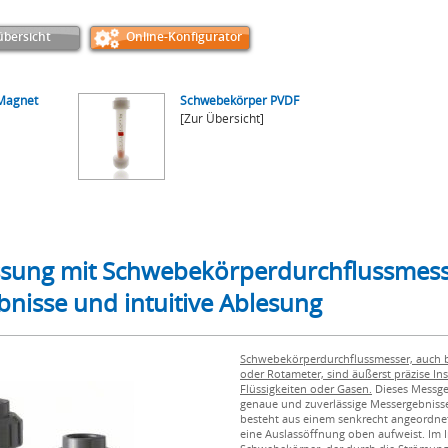
bersicht
Online-Konfigurator
Magnet
Schwebekörper PVDF
[Zur Übersicht]
ssung mit Schwebekörperdurchflussmesse
bnisse und intuitive Ablesung
Schwebekörperdurchflussmesser, auch 
oder Rotameter, sind äußerst präzise I
Flüssigkeiten oder Gasen.
Dieses Messger
genaue und zuverlässige Messergebniss
besteht aus einem senkrecht angeordnet
eine Auslassöffnung oben aufweist. Im I