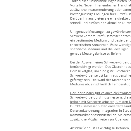
Trotz dieser Einschränkkungen bieten 
Vorteile. Neben ihrer einfachen Handhab
zusätzliche Instrumentierung oder exte
kostengünstige Lösungen für Durchflu
Darüber hinaus bieten sie eine direkte v
schnell und einfach den aktuellen Durc
Um genaue Messungen zu gewährleisten, 
Schwebekörperdurchflussmesser entscheid
ein bestimmtes Medium und basiert ent
theoretischen Annahmen. Es ist wichtig 
spezifische Medium und die jeweiligen B
genaue Messergebnisse zu liefern.
Bei der Auswahl eines Schwebekörperdur
berücksichtigt werden. Das Glasrohr be
Borosilikatglas, um eine gute Sichtbark
Schwebekörper selbst kann aus verschie
gefertigt sein. Die Wahl des Materials h
Mediums ab, einschließlich Temperatur,
Darüber hinaus gibt es auch elektronisc
Schwebekörperdurchflussmessern, die au
jedoch mit Sensoren arbeiten, um den 
Durchflussmesser bieten erweiterte Funk
Datenaufzeichnung, Integration in Ste
Kommunikationsschnittstellen. Sie ermö
zusätzliche Möglichkeiten zur Überwach
Abschließend ist es wichtig zu betonen,