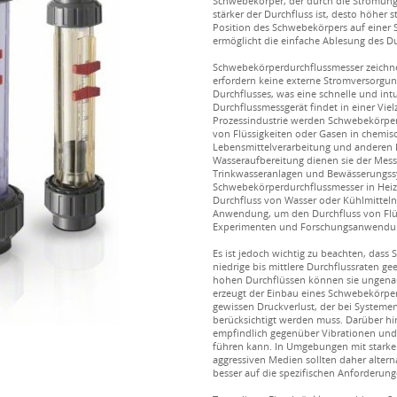
Schwebekörper, der durch die Strömung
stärker der Durchfluss ist, desto höher 
Position des Schwebekörpers auf einer Sk
ermöglicht die einfache Ablesung des Du
Schwebekörperdurchflussmesser zeichn
erfordern keine externe Stromversorgung
Durchflusses, was eine schnelle und intu
Durchflussmessgerät findet in einer V
Prozessindustrie werden Schwebekörper
von Flüssigkeiten oder Gasen in chemisc
Lebensmittelverarbeitung und anderen
Wasseraufbereitung dienen sie der Mess
Trinkwasseranlagen und Bewässerungss
Schwebekörperdurchflussmesser in Heiz
Durchfluss von Wasser oder Kühlmitteln
Anwendung, um den Durchfluss von Flüs
Experimenten und Forschungsanwendu
Es ist jedoch wichtig zu beachten, das
niedrige bis mittlere Durchflussraten ge
hohen Durchflüssen können sie ungenau
erzeugt der Einbau eines Schwebekörper
gewissen Druckverlust, der bei Systeme
berücksichtigt werden muss. Darüber h
empfindlich gegenüber Vibrationen un
führen kann. In Umgebungen mit stark
aggressiven Medien sollten daher alter
besser auf die spezifischen Anforderun