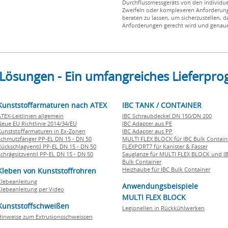
Durchflussmessgeräts von den individu
Zweifeln oder komplexeren Anforderung
beraten zu lassen, um sicherzustellen, 
Anforderungen gerecht wird und genaue
 Lösungen - Ein umfangreiches Lieferp
Kunststoffarmaturen nach ATEX
IBC TANK / CONTAINER
ATEX-Leitlinien allgemein
IBC Schraubdeckel DN 150/DN 200
Neue EU Richtlinie 2014/34/EU
IBC Adapter aus PE
Kunststoffarmaturen in Ex-Zonen
IBC Adapter aus PP
Schmutzfänger PP-EL DN 15 - DN 50
MULTI FLEX BLOCK für IBC Bulk Contain
Rückschlagventil PP-EL DN 15 - DN 50
FLEXPORT7 für Kanister & Fässer
Schrägsitzventil PP-EL DN 15 - DN 50
Sauglanze für MULTI FLEX BLOCK und I
Bulk Container
Heizhaube für IBC Bulk Container
Kleben von Kunststoffrohren
Klebeanleitung
Anwendungsbeispiele
Klebeanleitung per Video
MULTI FLEX BLOCK
Kunststoffschweißen
Legionellen in Rückkühlwerken
Hinweise zum Extrusionsschweissen