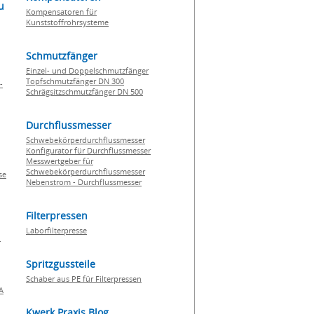
u
Kompensatoren für
Kunststoffrohrsysteme
Schmutzfänger
Einzel- und Doppelschmutzfänger
Topfschmutzfänger DN 300
-
Schrägsitzschmutzfänger DN 500
Durchflussmesser
Schwebekörperdurchflussmesser
Konfigurator für Durchflussmesser
Messwertgeber für
Schwebekörperdurchflussmesser
se
Nebenstrom - Durchflussmesser
Filterpressen
Laborfilterpresse
n
Spritzgussteile
Schaber aus PE für Filterpressen
A
Kwerk Praxis Blog