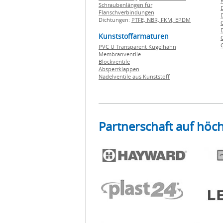
Schraubenlängen für
Flanschverbindungen
Dichtungen:
PTFE,
NBR,
FKM,
EPDM
Kunststoffarmaturen
PVC U Transparent Kugelhahn
Membranventile
Blockventile
Absperrklappen
Nadelventile aus Kunststoff
Partnerschaft auf höc