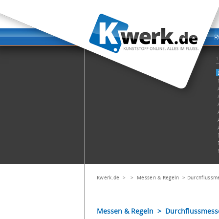
Kwerk.de
> >
Messen & Regeln
>
Durchflussm
Messen & Regeln > Durchflussmess