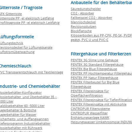
Anbauteile für den Behälterba
Gitterroste / Tragroste
Säuredunstscheider
CO2 - Absorber
GFK Gitterroste
Fallbeispiel CO2 - Absorber
itterroste PP -el elektrisch Leitfähig
Mannlochdeckel
rofiltragroste PP -el elektrisch Leitfähig
Revisionsstutzen
Blockflansche
Klöpperboden aus PP-CPK, PE-SK, PVDF
Lüftungsformteile
geätzt, PVC U und PVC-C
Lüftungstechnik
Revisionsdeckel für Lüftungskanäle
Luftstromüberwachung
Filtergehäuse und Filterkerzen
PENTEK 3G Slime Line Gehäuse
PENTEK 3G Standard Filtergehäuse
Chemieschlauch
PENTEK Big Blue Filtergehäuse
PVC Transparentschlauch mit Textileinlage
PENTEK PP Hochtemperatur Filtergehäu
PENTEK PP Natur Filtergehäuse
PENTEK Filterbeutel für Big Blue
Industrie- und Chemiebehälter
Filtergehäuse
PENTEK Filtereinsätze für
Dosierbehälter-Konfigurator
Oberflächenfiltration
Dosierbehälter und Überbehälter 35 –
PENTEK Filtereinsätze für Tiefenfiltratio
000 Liter
PENTEK Filtereinsätze mit Aktivkohle
Salzlösebehälter 60 -5000 Liter
CINTROPUR Filtersysteme
Lagerbehälter & Bottiche
CINTROPUR Wasserfilter
Lagerbehälter für Wasser
Enthärtungsanlage KAWK
Sicherheits- und Auffangwannen
Heizungswasser Umkehrosmose INDUW
Lieferprogramm Industriebehälter
Dosierbehälter mit Rührwerk