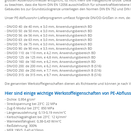
größten Außendurchmesser entspricht, ist nicht mehr die maßgebliche Größe. Die
zu beachten, dass die Norm DIN EN 12056 ausschließlich für schwerkraftbetrieben
Gebäudes bis zur Grundstücksgrenze unterliegen den Normen DIN EN 752 und DIN E
Unser PE-Abflussrohr-Lieferprogramm umfasst folgende DN/OD-Größen in mm, de (
- DN/OD 40: de 40 mm, e 3,0 mm, Anwendungsbereich BD
- DN/OD 50: de 50 mm, e 3,0 mm, Anwendungsbereich BD
- DN/OD 56: de 56 mm, e 3,0 mm, Anwendungsbereich BD
- DN/OD 63: de 63 mm, e 3,0 mm, Anwendungsbereich BD
- DN/OD 75: de 75 mm, e 3,0 mm, Anwendungsbereich BD
- DN/OD 90: de 90 mm, e 3,5 mm, Anwendungsbereich BD
- DN/OD 110: de 110 mm, e 4,2 mm, Anwendungsbereich BD
- DN/OD 125: de 125 mm, e 4,8 mm, Anwendungsbereich BD
- DN/OD 160: de 160 mm, e 6,2 mm, Anwendungsbereich BD
- DN/OD 200: de 200 mm, e 6,2 mm, Anwendungsbereich B (S16)
- DN/OD 250: de 250 mm, e 7,7 mm, Anwendungsbereich B (S16)
- DN/OD 315: de 315 mm, e 9,7 mm, Anwendungsbereich B (S16)
Die genannten Werkstoffeigenschaften dienen als Richtwerte und können je nach Ver
Hier sind einige wichtige Werkstoffeigenschaften von PE-Abflus
- Dichte: 0,954 g/cm³
- Streckspannung bei 23°C: 22 MPa
- Zug-E-Modul bei 23°C: 850 MPa
- Längenausdehnung: 0,13-0,19 mm/m°C
- Kerbschlagzähigkeit bei 23°C: 12 kJ/mm²
- Wärmeleitfähigkeit: 0,38-0,43 W/m°C
- Reißdehnung: 300%
- MFR 190/5: 0,43 g/10min