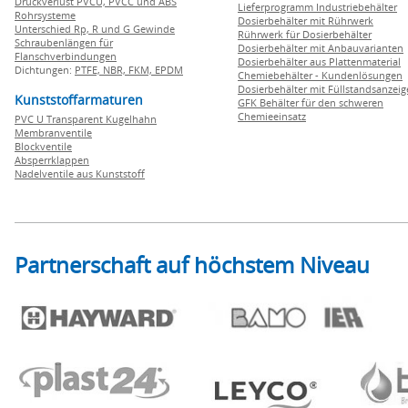
Druckverlust PVCU, PVCC und ABS
Lieferprogramm Industriebehälter
Rohrsysteme
Dosierbehälter mit Rührwerk
Unterschied Rp, R und G Gewinde
Rührwerk für Dosierbehälter
Schraubenlängen für
Dosierbehälter mit Anbauvarianten
Flanschverbindungen
Dosierbehälter aus Plattenmaterial
Dichtungen:
PTFE,
NBR,
FKM,
EPDM
Chemiebehälter - Kundenlösungen
Dosierbehälter mit Füllstandsanzei
Kunststoffarmaturen
GFK Behälter für den schweren
Chemieeinsatz
PVC U Transparent Kugelhahn
Membranventile
Blockventile
Absperrklappen
Nadelventile aus Kunststoff
Partnerschaft auf höchstem Niveau