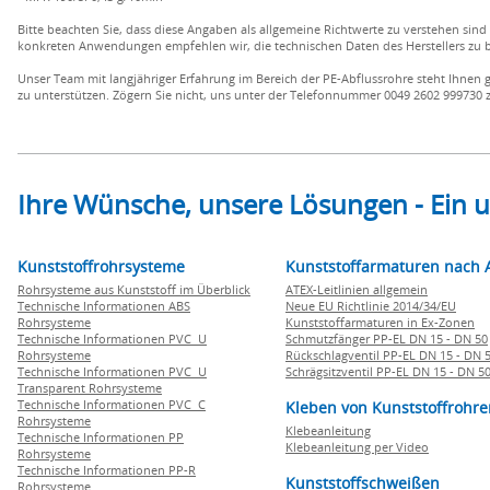
Bitte beachten Sie, dass diese Angaben als allgemeine Richtwerte zu verstehen si
konkreten Anwendungen empfehlen wir, die technischen Daten des Herstellers zu b
Unser Team mit langjähriger Erfahrung im Bereich der PE-Abflussrohre steht Ihnen 
zu unterstützen. Zögern Sie nicht, uns unter der Telefonnummer 0049 2602 999730 z
Ihre Wünsche, unsere Lösungen - Ein
Kunststoffrohrsysteme
Kunststoffarmaturen nach 
Rohrsysteme aus Kunststoff im Überblick
ATEX-Leitlinien allgemein
Technische Informationen ABS
Neue EU Richtlinie 2014/34/EU
Rohrsysteme
Kunststoffarmaturen in Ex-Zonen
Technische Informationen PVC U
Schmutzfänger PP-EL DN 15 - DN 50
Rohrsysteme
Rückschlagventil PP-EL DN 15 - DN 
Technische Informationen PVC U
Schrägsitzventil PP-EL DN 15 - DN 5
Transparent Rohrsysteme
Technische Informationen PVC C
Kleben von Kunststoffrohre
Rohrsysteme
Klebeanleitung
Technische Informationen PP
Klebeanleitung per Video
Rohrsysteme
Technische Informationen PP-R
Kunststoffschweißen
Rohrsysteme