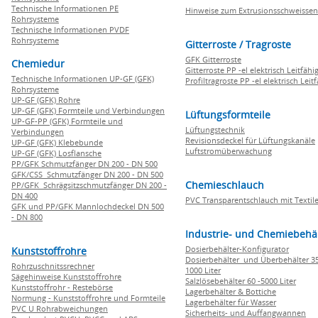
Technische Informationen PE
Hinweise zum Extrusionsschweissen
Rohrsysteme
Technische Informationen PVDF
Rohrsysteme
Gitterroste / Tragroste
GFK Gitterroste
Chemiedur
Gitterroste PP -el elektrisch Leitfähi
Technische Informationen UP-GF (GFK)
Profiltragroste PP -el elektrisch Leit
Rohrsysteme
UP-GF (GFK) Rohre
UP-GF (GFK) Formteile und Verbindungen
Lüftungsformteile
UP-GF-PP (GFK) Formteile und
Lüftungstechnik
Verbindungen
Revisionsdeckel für Lüftungskanäle
UP-GF (GFK) Klebebunde
Luftstromüberwachung
UP-GF (GFK) Losflansche
PP/GFK Schmutzfänger DN 200 - DN 500
GFK/CSS Schmutzfänger DN 200 - DN 500
Chemieschlauch
PP/GFK Schrägsitzschmutzfänger DN 200 -
DN 400
PVC Transparentschlauch mit Textile
GFK und PP/GFK Mannlochdeckel DN 500
- DN 800
Industrie- und Chemiebehä
Dosierbehälter-Konfigurator
Kunststoffrohre
Dosierbehälter und Überbehälter 35
Rohrzuschnitssrechner
1000 Liter
Sägehinweise Kunststoffrohre
Salzlösebehälter 60 -5000 Liter
Kunststoffrohr - Restebörse
Lagerbehälter & Bottiche
Normung - Kunststoffrohre und Formteile
Lagerbehälter für Wasser
PVC U Rohrabweichungen
Sicherheits- und Auffangwannen