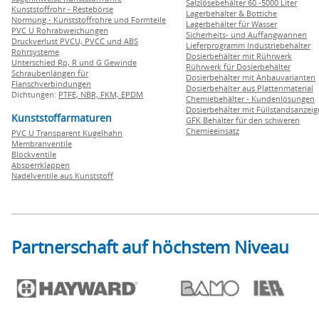
Salzlösebehälter 60 -5000 Liter
Kunststoffrohr - Restebörse
Lagerbehälter & Bottiche
Normung - Kunststoffrohre und Formteile
Lagerbehälter für Wasser
PVC U Rohrabweichungen
Sicherheits- und Auffangwannen
Druckverlust PVCU, PVCC und ABS
Lieferprogramm Industriebehälter
Rohrsysteme
Dosierbehälter mit Rührwerk
Unterschied Rp, R und G Gewinde
Rührwerk für Dosierbehälter
Schraubenlängen für
Dosierbehälter mit Anbauvarianten
Flanschverbindungen
Dosierbehälter aus Plattenmaterial
Dichtungen:
PTFE,
NBR,
FKM,
EPDM
Chemiebehälter - Kundenlösungen
Dosierbehälter mit Füllstandsanzei
Kunststoffarmaturen
GFK Behälter für den schweren
Chemieeinsatz
PVC U Transparent Kugelhahn
Membranventile
Blockventile
Absperrklappen
Nadelventile aus Kunststoff
Partnerschaft auf höchstem Niveau