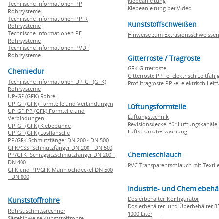
Klebeanleitung
Technische Informationen PP
Klebeanleitung per Video
Rohrsysteme
Technische Informationen PP-R
Kunststoffschweißen
Rohrsysteme
Technische Informationen PE
Hinweise zum Extrusionsschweissen
Rohrsysteme
Technische Informationen PVDF
Rohrsysteme
Gitterroste / Tragroste
GFK Gitterroste
Chemiedur
Gitterroste PP -el elektrisch Leitfähi
Technische Informationen UP-GF (GFK)
Profiltragroste PP -el elektrisch Leit
Rohrsysteme
UP-GF (GFK) Rohre
UP-GF (GFK) Formteile und Verbindungen
Lüftungsformteile
UP-GF-PP (GFK) Formteile und
Lüftungstechnik
Verbindungen
Revisionsdeckel für Lüftungskanäle
UP-GF (GFK) Klebebunde
Luftstromüberwachung
UP-GF (GFK) Losflansche
PP/GFK Schmutzfänger DN 200 - DN 500
GFK/CSS Schmutzfänger DN 200 - DN 500
Chemieschlauch
PP/GFK Schrägsitzschmutzfänger DN 200 -
DN 400
PVC Transparentschlauch mit Textile
GFK und PP/GFK Mannlochdeckel DN 500
- DN 800
Industrie- und Chemiebehä
Dosierbehälter-Konfigurator
Kunststoffrohre
Dosierbehälter und Überbehälter 35
Rohrzuschnitssrechner
1000 Liter
Sägehinweise Kunststoffrohre