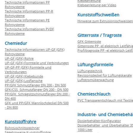
Klebeanleitung
Technische Informationen PP
Klebeanleitung per Video
Rohrsysteme
Technische Informationen PP-R
Kunststoffschweißen
Rohrsysteme
Technische Informationen PE
Hinweise zum Extrusionsschweissen
Rohrsysteme
Technische Informationen PVDF
Rohrsysteme
Gitterroste / Tragroste
GFK Gitterroste
Chemiedur
Gitterroste PP -el elektrisch Leitfähi
Technische Informationen UP-GF (GFK)
Profiltragroste PP -el elektrisch Leit
Rohrsysteme
UP-GF (GFK) Rohre
UP-GF (GFK) Formteile und Verbindungen
Lüftungsformteile
UP-GF-PP (GFK) Formteile und
Lüftungstechnik
Verbindungen
Revisionsdeckel für Lüftungskanäle
UP-GF (GFK) Klebebunde
Luftstromüberwachung
UP-GF (GFK) Losflansche
PP/GFK Schmutzfänger DN 200 - DN 500
GFK/CSS Schmutzfänger DN 200 - DN 500
Chemieschlauch
PP/GFK Schrägsitzschmutzfänger DN 200 -
DN 400
PVC Transparentschlauch mit Textile
GFK und PP/GFK Mannlochdeckel DN 500
- DN 800
Industrie- und Chemiebehä
Dosierbehälter-Konfigurator
Kunststoffrohre
Dosierbehälter und Überbehälter 35
Rohrzuschnitssrechner
1000 Liter
Sägehinweise Kunststoffrohre