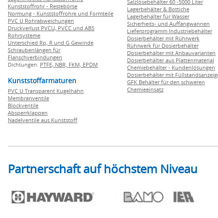
Salzlösebehälter 60 -5000 Liter
Kunststoffrohr - Restebörse
Lagerbehälter & Bottiche
Normung - Kunststoffrohre und Formteile
Lagerbehälter für Wasser
PVC U Rohrabweichungen
Sicherheits- und Auffangwannen
Druckverlust PVCU, PVCC und ABS
Lieferprogramm Industriebehälter
Rohrsysteme
Dosierbehälter mit Rührwerk
Unterschied Rp, R und G Gewinde
Rührwerk für Dosierbehälter
Schraubenlängen für
Dosierbehälter mit Anbauvarianten
Flanschverbindungen
Dosierbehälter aus Plattenmaterial
Dichtungen:
PTFE,
NBR,
FKM,
EPDM
Chemiebehälter - Kundenlösungen
Dosierbehälter mit Füllstandsanzei
Kunststoffarmaturen
GFK Behälter für den schweren
Chemieeinsatz
PVC U Transparent Kugelhahn
Membranventile
Blockventile
Absperrklappen
Nadelventile aus Kunststoff
Partnerschaft auf höchstem Niveau