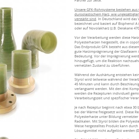
Partner zur Seite.
Unsere GFK-Rohrsysteme bestehen aus G
duroplastischem Harz, wie ungesättigten
verstärkt sind
. In Deutschland wird das 
bezeichnet und basiert auf Bisphenol A 
oder auf Novolakharz (z.B. Derakane 47
Vor der Verarbeitung werden diese Harz
Polyesterharzen hergestellt, die in copo
Das Endprodukt GFK besteht aus diesem 
gute Harzimprägnierung der Glasfasern 
Bedeutung. Vor der Imprägnierung werde
hinzugefügt, um die Reaktion nachzuah
vernetzten Zustand zu überführen.
Während der Aushärtung entstehen kein
Styrol wird teilweise während der Verarb
45 Minuten und kann durch Beschleunig
verlangsamt werden. Mit den drei Kompo
werden die Rezepturen individuell gemis
Verarbeitungszeit und spezifischer Vera
Je nach Rezeptur beginnt nach etwa 30 
bei der Wärme freigesetzt wird. Diese R
Polyesterharze unter Bildung vernetzte
Radikalen. Mit Styrol bilden die Polyes
Weise hergestelltes Produkt kann durch 
Lösungsmittel nicht aufgelöst werden (D