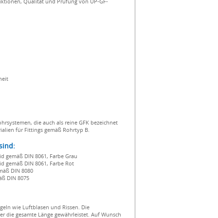
ruktionen, Qualität und Prüfung von UP-GF-
heit
hrsystemen, die auch als reine GFK bezeichnet
lien für Fittings gemäß Rohrtyp B.
sind:
orid gemäß DIN 8061, Farbe Grau
orid gemäß DIN 8061, Farbe Rot
emäß DIN 8080
äß DIN 8075
geln wie Luftblasen und Rissen. Die
er die gesamte Länge gewährleistet. Auf Wunsch