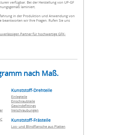
kturen verfügbar. Bei der Herstellung von UP-GF
dnungsgemäß laminiert.
 Erfahrung in der Produktion und Anwendung von
 beantworten wir Ihre Fragen. Rufen Sie uns
uverlässigen Partner für hochwertige GFK-
rogramm nach Maß.
Kunststoff-Drehteile
Einlegteile
Einschraubteile
Gewindefittings
er
Verschraubungen
BC
Kunststoff-Frästeile
Los- und Blindflansche aus Platten