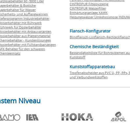
Salzlösebehälter 60 -5000 Liter
CINTROPUR Filtersysteme
Lagerbehälter & Bottiche
CINTROPUR Wasserfilter
Lagerbehälter für Wasser
Enthärtungsanlage KAWK
Sicherheits- und Auffangwannen
Heizungswasser Umkehrosmose INDUW
Lieferprogramm Industriebehälter
Dosierbehälter mit Rührwerk
Rührwerk für Dosierbehälter
Flansch-Konfigurator
Dosierbehälter mit Anbauvarianten
Dosierbehälter aus Plattenmaterial
Blindflansch-Losflansch-Rechteckflansc
Chemiebehälter - Kundenlösungen
Dosierbehälter mit Füllstandsanzeigen
Chemische Beständigkeit
GFK Behälter für den schweren
Beständigkeitsliste für Rohrsystemen au
Chemieeinsatz
Kunststoff
Kunststoffapparatebau
Tropfenabscheider aus PVC U, PP, PPs, 
und Verbundwerkstoffen
hstem Niveau