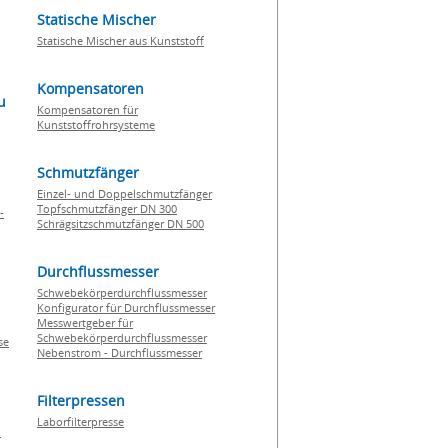
Statische Mischer
Statische Mischer aus Kunststoff
Kompensatoren
u
Kompensatoren für
Kunststoffrohrsysteme
Schmutzfänger
Einzel- und Doppelschmutzfänger
Topfschmutzfänger DN 300
-
Schrägsitzschmutzfänger DN 500
Durchflussmesser
Schwebekörperdurchflussmesser
Konfigurator für Durchflussmesser
Messwertgeber für
Schwebekörperdurchflussmesser
se
Nebenstrom - Durchflussmesser
Filterpressen
Laborfilterpresse
n