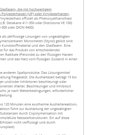
lasfasern, die mit hochwertigem
 Polyesterharzen (UP) oder Vinylesterharzen,
Vinylesterharz offiziell als Phenoxyethanolharz
(z.B. Derakane 411-350 oder Distrotone VE 100)
0-300 oder DION 9400).
e als zähflüssige Lösungen von ungesättigten
lymerisierbaren Monomeren (Styrol) gelöst sind.
Kunststoffmaterial und den Glasfasern. Eine
ist für das Produkt von entscheidender
n Radikale (Peroxide) zu den flüssigen Harzen
men und das Harz vom flüssigen Zustand in einen
e anderen Spaltprodukte. Das Lösungsmittel
eitung freigesetzt. Die Aushärtezeit beträgt 15 bis
er und/oder Inhibitoren beschleunigt oder
nenten (Härter, Beschleuniger und Inhibitor)
cht, je nach Wetterbedingungen, erforderlicher
rbeitung.
bis 120 Minuten eine exotherme Aushärtereaktion,
eaktion führt zur Aushärtung der ungesättigten
r Substanzen durch Copolymerisation mit
termoleküle Netzwerkstrukturen. Ein auf diese
Erhitzen nicht verflüssigt und durch
uroplast).