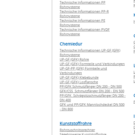
Technische Informationen PP
Rohrsysteme
Technische Informationen PP-R
Rohrsysteme
Technische Informationen PE
Rohrsysteme
Technische Informationen PVDF
Rohrsysteme
Chemiedur
G
Technische Informationen UP-GF (GFK)
P
Rohrsysteme
UP-GF (GFK) Rohre
UP-GF (GFK) Formteile und Verbindungen
UP-GF-PP (GFK) Formteile und
Verbindungen
UP-GF (GFK) Klebebunde
UP-GF (GFK) Losflansche
PP/GFK Schmutzfänger DN 200 - DN 500
GFK/CSS Schmutzfänger DN 200 - DN 500
PP/GFK Schrägsitzschmutzfänger DN 200 -
DN 400
GFK und PP/GFK Mannlochdeckel DN 500
- DN 800
Kunststoffrohre
Rohrzuschnitssrechner
1
Sägehinweise Kunststoffrohre