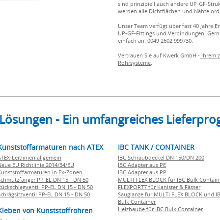
sind prinzipiell auch andere UP-GF-Stru
werden alle Dichtflächen und Nähte or
Unser Team verfügt über fast 40 Jahre
UP-GF-Fittings und Verbindungen. Gerne
einfach an: 0049 2602 999730.
Vertrauen Sie auf Kwerk GmbH -
Ihrem z
Rohrsysteme
.
 Lösungen - Ein umfangreiches Lieferp
Kunststoffarmaturen nach ATEX
IBC TANK / CONTAINER
ATEX-Leitlinien allgemein
IBC Schraubdeckel DN 150/DN 200
Neue EU Richtlinie 2014/34/EU
IBC Adapter aus PE
Kunststoffarmaturen in Ex-Zonen
IBC Adapter aus PP
Schmutzfänger PP-EL DN 15 - DN 50
MULTI FLEX BLOCK für IBC Bulk Contain
Rückschlagventil PP-EL DN 15 - DN 50
FLEXPORT7 für Kanister & Fässer
Schrägsitzventil PP-EL DN 15 - DN 50
Sauglanze für MULTI FLEX BLOCK und I
Bulk Container
Heizhaube für IBC Bulk Container
Kleben von Kunststoffrohren