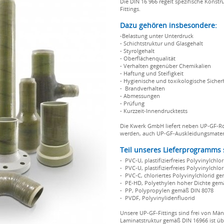
Die DIN 16 966 regelt spezifische Konst
Fittings.
Dazu gehören insbesondere:
-Belastung unter Unterdruck
- Schichtstruktur und Glasgehalt
- Styrolgehalt
- Oberflächenqualität
- Verhalten gegenüber Chemikalien
- Haftung und Steifigkeit
- Hygienische und toxikologische Sicher
- Brandverhalten
- Abmessungen
- Prüfung
- Kurzzeit-Innendrucktests
Die Kwerk GmbH liefert neben UP-GF-Ro
werden, auch UP-GF-Auskleidungsmateria
Teil unseres Lieferprogramms 
- PVC-U, plastifizierfreies Polyvinylchl
- PVC-U, plastifizierfreies Polyvinylchl
- PVC-C, chloriertes Polyvinylchlorid g
- PE-HD, Polyethylen hoher Dichte gem
- PP, Polypropylen gemäß DIN 8078
- PVDF, Polyvinylidenfluorid
Unsere UP-GF-Fittings sind frei von Män
Laminatstruktur gemäß DIN 16966 ist üb