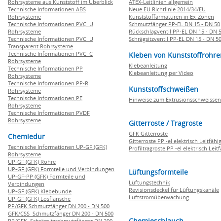
Rohrsysteme aus Kunststoff im Überblick
ATEX-Leitlinien allgemein
Technische Informationen ABS
Neue EU Richtlinie 2014/34/EU
Rohrsysteme
Kunststoffarmaturen in Ex-Zonen
Technische Informationen PVC U
Schmutzfänger PP-EL DN 15 - DN 50
Rohrsysteme
Rückschlagventil PP-EL DN 15 - DN 
Technische Informationen PVC U
Schrägsitzventil PP-EL DN 15 - DN 5
Transparent Rohrsysteme
Technische Informationen PVC C
Kleben von Kunststoffrohre
Rohrsysteme
Klebeanleitung
Technische Informationen PP
Klebeanleitung per Video
Rohrsysteme
Technische Informationen PP-R
Kunststoffschweißen
Rohrsysteme
Technische Informationen PE
Hinweise zum Extrusionsschweissen
Rohrsysteme
Technische Informationen PVDF
Rohrsysteme
Gitterroste / Tragroste
GFK Gitterroste
Chemiedur
Gitterroste PP -el elektrisch Leitfähi
Technische Informationen UP-GF (GFK)
Profiltragroste PP -el elektrisch Leit
Rohrsysteme
UP-GF (GFK) Rohre
UP-GF (GFK) Formteile und Verbindungen
Lüftungsformteile
UP-GF-PP (GFK) Formteile und
Lüftungstechnik
Verbindungen
Revisionsdeckel für Lüftungskanäle
UP-GF (GFK) Klebebunde
Luftstromüberwachung
UP-GF (GFK) Losflansche
PP/GFK Schmutzfänger DN 200 - DN 500
GFK/CSS Schmutzfänger DN 200 - DN 500
Chemieschlauch
PP/GFK Schrägsitzschmutzfänger DN 200 -