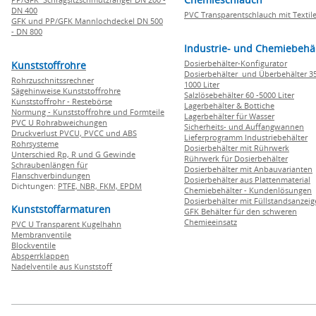
DN 400
PVC Transparentschlauch mit Textile
GFK und PP/GFK Mannlochdeckel DN 500
- DN 800
Industrie- und Chemiebehä
Dosierbehälter-Konfigurator
Kunststoffrohre
Dosierbehälter und Überbehälter 35
Rohrzuschnitssrechner
1000 Liter
Sägehinweise Kunststoffrohre
Salzlösebehälter 60 -5000 Liter
Kunststoffrohr - Restebörse
Lagerbehälter & Bottiche
Normung - Kunststoffrohre und Formteile
Lagerbehälter für Wasser
PVC U Rohrabweichungen
Sicherheits- und Auffangwannen
Druckverlust PVCU, PVCC und ABS
Lieferprogramm Industriebehälter
Rohrsysteme
Dosierbehälter mit Rührwerk
Unterschied Rp, R und G Gewinde
Rührwerk für Dosierbehälter
Schraubenlängen für
Dosierbehälter mit Anbauvarianten
Flanschverbindungen
Dosierbehälter aus Plattenmaterial
Dichtungen:
PTFE,
NBR,
FKM,
EPDM
Chemiebehälter - Kundenlösungen
Dosierbehälter mit Füllstandsanzei
Kunststoffarmaturen
GFK Behälter für den schweren
Chemieeinsatz
PVC U Transparent Kugelhahn
Membranventile
Blockventile
Absperrklappen
Nadelventile aus Kunststoff