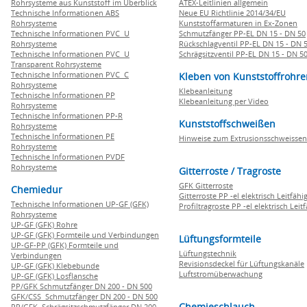
Rohrsysteme aus Kunststoff im Überblick
ATEX-Leitlinien allgemein
Technische Informationen ABS
Neue EU Richtlinie 2014/34/EU
Rohrsysteme
Kunststoffarmaturen in Ex-Zonen
Technische Informationen PVC U
Schmutzfänger PP-EL DN 15 - DN 50
Rohrsysteme
Rückschlagventil PP-EL DN 15 - DN 
Technische Informationen PVC U
Schrägsitzventil PP-EL DN 15 - DN 5
Transparent Rohrsysteme
Technische Informationen PVC C
Kleben von Kunststoffrohre
Rohrsysteme
Klebeanleitung
Technische Informationen PP
Klebeanleitung per Video
Rohrsysteme
Technische Informationen PP-R
Kunststoffschweißen
Rohrsysteme
Technische Informationen PE
Hinweise zum Extrusionsschweissen
Rohrsysteme
Technische Informationen PVDF
Rohrsysteme
Gitterroste / Tragroste
GFK Gitterroste
Chemiedur
Gitterroste PP -el elektrisch Leitfähi
Technische Informationen UP-GF (GFK)
Profiltragroste PP -el elektrisch Leit
Rohrsysteme
UP-GF (GFK) Rohre
UP-GF (GFK) Formteile und Verbindungen
Lüftungsformteile
UP-GF-PP (GFK) Formteile und
Lüftungstechnik
Verbindungen
Revisionsdeckel für Lüftungskanäle
UP-GF (GFK) Klebebunde
Luftstromüberwachung
UP-GF (GFK) Losflansche
PP/GFK Schmutzfänger DN 200 - DN 500
GFK/CSS Schmutzfänger DN 200 - DN 500
Chemieschlauch
PP/GFK Schrägsitzschmutzfänger DN 200 -