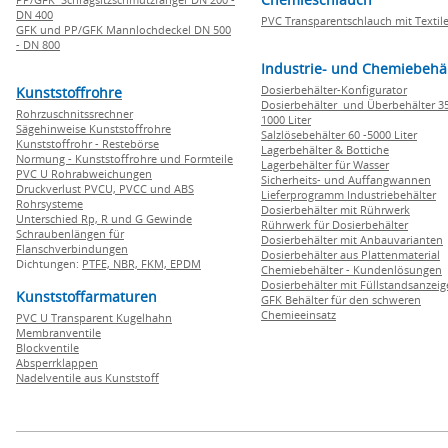
DN 400
PVC Transparentschlauch mit Textile
GFK und PP/GFK Mannlochdeckel DN 500
- DN 800
Industrie- und Chemiebehä
Dosierbehälter-Konfigurator
Kunststoffrohre
Dosierbehälter und Überbehälter 35
Rohrzuschnitssrechner
1000 Liter
Sägehinweise Kunststoffrohre
Salzlösebehälter 60 -5000 Liter
Kunststoffrohr - Restebörse
Lagerbehälter & Bottiche
Normung - Kunststoffrohre und Formteile
Lagerbehälter für Wasser
PVC U Rohrabweichungen
Sicherheits- und Auffangwannen
Druckverlust PVCU, PVCC und ABS
Lieferprogramm Industriebehälter
Rohrsysteme
Dosierbehälter mit Rührwerk
Unterschied Rp, R und G Gewinde
Rührwerk für Dosierbehälter
Schraubenlängen für
Dosierbehälter mit Anbauvarianten
Flanschverbindungen
Dosierbehälter aus Plattenmaterial
Dichtungen:
PTFE,
NBR,
FKM,
EPDM
Chemiebehälter - Kundenlösungen
Dosierbehälter mit Füllstandsanzei
Kunststoffarmaturen
GFK Behälter für den schweren
Chemieeinsatz
PVC U Transparent Kugelhahn
Membranventile
Blockventile
Absperrklappen
Nadelventile aus Kunststoff