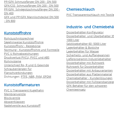
PP/GFK Schmutzfänger DN 200 - DN 500
GFK/CSS Schmutzfänger DN 200 - DN 500
Chemieschlauch
PP/GFK Schrägsitzschmutzfänger DN 200 -
DN 400
PVC Transparentschlauch mit Textile
GFK und PP/GFK Mannlochdeckel DN 500
- DN 800
Industrie- und Chemiebehä
Dosierbehälter-Konfigurator
Kunststoffrohre
Dosierbehälter und Überbehälter 35
Rohrzuschnitssrechner
1000 Liter
Sägehinweise Kunststoffrohre
Salzlösebehälter 60 -5000 Liter
Kunststoffrohr - Restebörse
Lagerbehälter & Bottiche
Normung - Kunststoffrohre und Formteile
Lagerbehälter für Wasser
PVC U Rohrabweichungen
Sicherheits- und Auffangwannen
Druckverlust PVCU, PVCC und ABS
Lieferprogramm Industriebehälter
Rohrsysteme
Dosierbehälter mit Rührwerk
Unterschied Rp, R und G Gewinde
Rührwerk für Dosierbehälter
Schraubenlängen für
Dosierbehälter mit Anbauvarianten
Flanschverbindungen
Dosierbehälter aus Plattenmaterial
Dichtungen:
PTFE,
NBR,
FKM,
EPDM
Chemiebehälter - Kundenlösungen
Dosierbehälter mit Füllstandsanzei
Kunststoffarmaturen
GFK Behälter für den schweren
Chemieeinsatz
PVC U Transparent Kugelhahn
Membranventile
Blockventile
Absperrklappen
Nadelventile aus Kunststoff