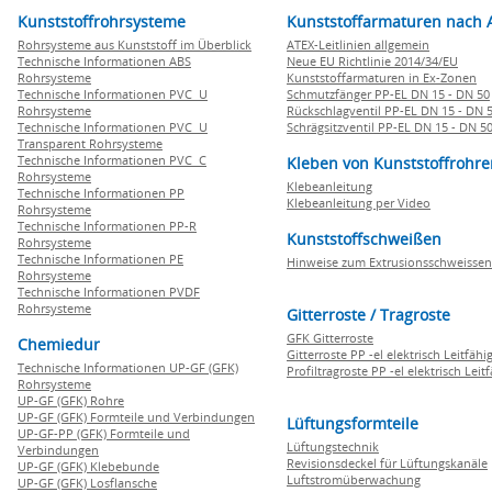
Kunststoffrohrsysteme
Kunststoffarmaturen nach 
Rohrsysteme aus Kunststoff im Überblick
ATEX-Leitlinien allgemein
Technische Informationen ABS
Neue EU Richtlinie 2014/34/EU
Rohrsysteme
Kunststoffarmaturen in Ex-Zonen
Technische Informationen PVC U
Schmutzfänger PP-EL DN 15 - DN 50
Rohrsysteme
Rückschlagventil PP-EL DN 15 - DN 
Technische Informationen PVC U
Schrägsitzventil PP-EL DN 15 - DN 5
Transparent Rohrsysteme
Technische Informationen PVC C
Kleben von Kunststoffrohre
Rohrsysteme
Klebeanleitung
Technische Informationen PP
Klebeanleitung per Video
Rohrsysteme
Technische Informationen PP-R
Kunststoffschweißen
Rohrsysteme
Technische Informationen PE
Hinweise zum Extrusionsschweissen
Rohrsysteme
Technische Informationen PVDF
Rohrsysteme
Gitterroste / Tragroste
GFK Gitterroste
Chemiedur
Gitterroste PP -el elektrisch Leitfähi
Technische Informationen UP-GF (GFK)
Profiltragroste PP -el elektrisch Leit
Rohrsysteme
UP-GF (GFK) Rohre
UP-GF (GFK) Formteile und Verbindungen
Lüftungsformteile
UP-GF-PP (GFK) Formteile und
Lüftungstechnik
Verbindungen
Revisionsdeckel für Lüftungskanäle
UP-GF (GFK) Klebebunde
Luftstromüberwachung
UP-GF (GFK) Losflansche