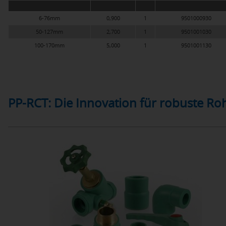
6-76mm
0,900
1
9501000930
50-127mm
2,700
1
9501001030
100-170mm
5,000
1
9501001130
PP-RCT: Die Innovation für robuste R