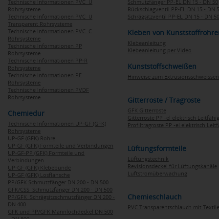
Technische Informationen PVC U
Schmutzfänger PP-EL DN 15 - DN 50
Rohrsysteme
Rückschlagventil PP-EL DN 15 - DN 
Technische Informationen PVC U
Schrägsitzventil PP-EL DN 15 - DN 5
Transparent Rohrsysteme
Technische Informationen PVC C
Kleben von Kunststoffrohre
Rohrsysteme
Klebeanleitung
Technische Informationen PP
Klebeanleitung per Video
Rohrsysteme
Technische Informationen PP-R
Kunststoffschweißen
Rohrsysteme
Technische Informationen PE
Hinweise zum Extrusionsschweissen
Rohrsysteme
Technische Informationen PVDF
Rohrsysteme
Gitterroste / Tragroste
GFK Gitterroste
Chemiedur
Gitterroste PP -el elektrisch Leitfähi
Technische Informationen UP-GF (GFK)
Profiltragroste PP -el elektrisch Leit
Rohrsysteme
UP-GF (GFK) Rohre
UP-GF (GFK) Formteile und Verbindungen
Lüftungsformteile
UP-GF-PP (GFK) Formteile und
Lüftungstechnik
Verbindungen
Revisionsdeckel für Lüftungskanäle
UP-GF (GFK) Klebebunde
Luftstromüberwachung
UP-GF (GFK) Losflansche
PP/GFK Schmutzfänger DN 200 - DN 500
GFK/CSS Schmutzfänger DN 200 - DN 500
Chemieschlauch
PP/GFK Schrägsitzschmutzfänger DN 200 -
DN 400
PVC Transparentschlauch mit Textile
GFK und PP/GFK Mannlochdeckel DN 500
- DN 800