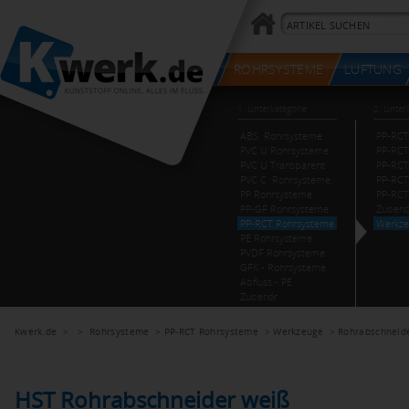
Kwerk.de
> >
Rohrsysteme
>
PP-RCT Rohrsysteme
>
Werkzeuge
>
Rohrabschneid
HST Rohrabschneider weiß