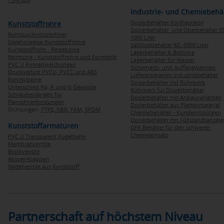
Industrie- und Chemiebehä
Dosierbehälter-Konfigurator
Kunststoffrohre
Dosierbehälter und Überbehälter 35
Rohrzuschnitssrechner
1000 Liter
Sägehinweise Kunststoffrohre
Salzlösebehälter 60 -5000 Liter
Kunststoffrohr - Restebörse
Lagerbehälter & Bottiche
Normung - Kunststoffrohre und Formteile
Lagerbehälter für Wasser
PVC U Rohrabweichungen
Sicherheits- und Auffangwannen
Druckverlust PVCU, PVCC und ABS
Lieferprogramm Industriebehälter
Rohrsysteme
Dosierbehälter mit Rührwerk
Unterschied Rp, R und G Gewinde
Rührwerk für Dosierbehälter
Schraubenlängen für
Dosierbehälter mit Anbauvarianten
Flanschverbindungen
Dosierbehälter aus Plattenmaterial
Dichtungen:
PTFE,
NBR,
FKM,
EPDM
Chemiebehälter - Kundenlösungen
Dosierbehälter mit Füllstandsanzei
Kunststoffarmaturen
GFK Behälter für den schweren
Chemieeinsatz
PVC U Transparent Kugelhahn
Membranventile
Blockventile
Absperrklappen
Nadelventile aus Kunststoff
Partnerschaft auf höchstem Niveau