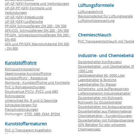
UP-GF (GFK) Formteile und Verbindungen
Lüftungsformteile
UP-GF-PP (GFK) Formteile und
Lüftungstechnik
Verbindungen
Revisionsdeckel für Lüftungskanäle
UP-GF (GFK) Klebebunde
Luftstromüberwachung
UP-GF (GFK) Losflansche
PP/GFK Schmutzfänger DN 200 - DN 500
GFK/CSS Schmutzfänger DN 200 - DN 500
Chemieschlauch
PP/GFK Schrägsitzschmutzfänger DN 200 -
DN 400
PVC Transparentschlauch mit Textile
GFK und PP/GFK Mannlochdeckel DN 500
- DN 800
Industrie- und Chemiebehä
Dosierbehälter-Konfigurator
Kunststoffrohre
Dosierbehälter und Überbehälter 35
Rohrzuschnitssrechner
1000 Liter
Sägehinweise Kunststoffrohre
Salzlösebehälter 60 -5000 Liter
Kunststoffrohr - Restebörse
Lagerbehälter & Bottiche
Normung - Kunststoffrohre und Formteile
Lagerbehälter für Wasser
PVC U Rohrabweichungen
Sicherheits- und Auffangwannen
Druckverlust PVCU, PVCC und ABS
Lieferprogramm Industriebehälter
Rohrsysteme
Dosierbehälter mit Rührwerk
Unterschied Rp, R und G Gewinde
Rührwerk für Dosierbehälter
Schraubenlängen für
Dosierbehälter mit Anbauvarianten
Flanschverbindungen
Dosierbehälter aus Plattenmaterial
Dichtungen:
PTFE,
NBR,
FKM,
EPDM
Chemiebehälter - Kundenlösungen
Dosierbehälter mit Füllstandsanzei
Kunststoffarmaturen
GFK Behälter für den schweren
Chemieeinsatz
PVC U Transparent Kugelhahn