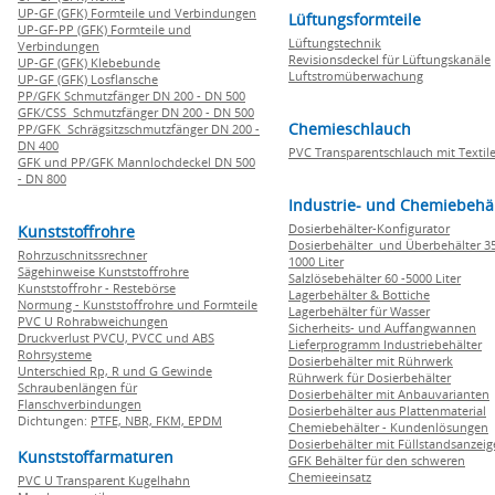
UP-GF (GFK) Formteile und Verbindungen
Lüftungsformteile
UP-GF-PP (GFK) Formteile und
Lüftungstechnik
Verbindungen
Revisionsdeckel für Lüftungskanäle
UP-GF (GFK) Klebebunde
Luftstromüberwachung
UP-GF (GFK) Losflansche
PP/GFK Schmutzfänger DN 200 - DN 500
GFK/CSS Schmutzfänger DN 200 - DN 500
Chemieschlauch
PP/GFK Schrägsitzschmutzfänger DN 200 -
DN 400
PVC Transparentschlauch mit Textile
GFK und PP/GFK Mannlochdeckel DN 500
- DN 800
Industrie- und Chemiebehä
Dosierbehälter-Konfigurator
Kunststoffrohre
Dosierbehälter und Überbehälter 35
Rohrzuschnitssrechner
1000 Liter
Sägehinweise Kunststoffrohre
Salzlösebehälter 60 -5000 Liter
Kunststoffrohr - Restebörse
Lagerbehälter & Bottiche
Normung - Kunststoffrohre und Formteile
Lagerbehälter für Wasser
PVC U Rohrabweichungen
Sicherheits- und Auffangwannen
Druckverlust PVCU, PVCC und ABS
Lieferprogramm Industriebehälter
Rohrsysteme
Dosierbehälter mit Rührwerk
Unterschied Rp, R und G Gewinde
Rührwerk für Dosierbehälter
Schraubenlängen für
Dosierbehälter mit Anbauvarianten
Flanschverbindungen
Dosierbehälter aus Plattenmaterial
Dichtungen:
PTFE,
NBR,
FKM,
EPDM
Chemiebehälter - Kundenlösungen
Dosierbehälter mit Füllstandsanzei
Kunststoffarmaturen
GFK Behälter für den schweren
Chemieeinsatz
PVC U Transparent Kugelhahn