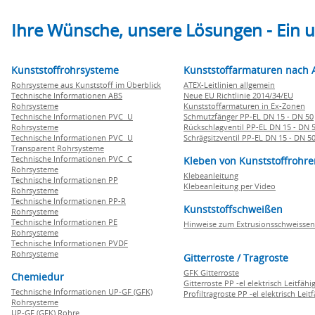
Ihre Wünsche, unsere Lösungen - Ein
Kunststoffrohrsysteme
Kunststoffarmaturen nach 
Rohrsysteme aus Kunststoff im Überblick
ATEX-Leitlinien allgemein
Technische Informationen ABS
Neue EU Richtlinie 2014/34/EU
Rohrsysteme
Kunststoffarmaturen in Ex-Zonen
Technische Informationen PVC U
Schmutzfänger PP-EL DN 15 - DN 50
Rohrsysteme
Rückschlagventil PP-EL DN 15 - DN 
Technische Informationen PVC U
Schrägsitzventil PP-EL DN 15 - DN 5
Transparent Rohrsysteme
Technische Informationen PVC C
Kleben von Kunststoffrohre
Rohrsysteme
Klebeanleitung
Technische Informationen PP
Klebeanleitung per Video
Rohrsysteme
Technische Informationen PP-R
Kunststoffschweißen
Rohrsysteme
Technische Informationen PE
Hinweise zum Extrusionsschweissen
Rohrsysteme
Technische Informationen PVDF
Rohrsysteme
Gitterroste / Tragroste
GFK Gitterroste
Chemiedur
Gitterroste PP -el elektrisch Leitfähi
Technische Informationen UP-GF (GFK)
Profiltragroste PP -el elektrisch Leit
Rohrsysteme
UP-GF (GFK) Rohre