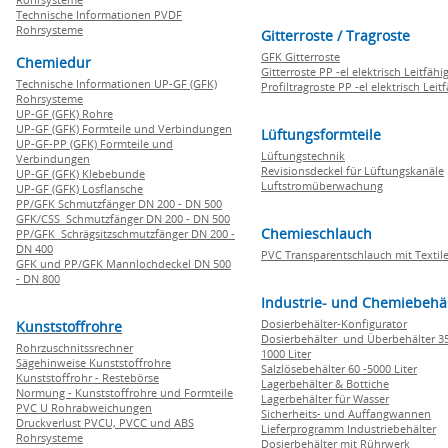
Technische Informationen PVDF
Rohrsysteme
Gitterroste / Tragroste
GFK Gitterroste
Chemiedur
Gitterroste PP -el elektrisch Leitfähi
Technische Informationen UP-GF (GFK)
Profiltragroste PP -el elektrisch Leit
Rohrsysteme
UP-GF (GFK) Rohre
UP-GF (GFK) Formteile und Verbindungen
Lüftungsformteile
UP-GF-PP (GFK) Formteile und
Lüftungstechnik
Verbindungen
Revisionsdeckel für Lüftungskanäle
UP-GF (GFK) Klebebunde
Luftstromüberwachung
UP-GF (GFK) Losflansche
PP/GFK Schmutzfänger DN 200 - DN 500
GFK/CSS Schmutzfänger DN 200 - DN 500
Chemieschlauch
PP/GFK Schrägsitzschmutzfänger DN 200 -
DN 400
PVC Transparentschlauch mit Textile
GFK und PP/GFK Mannlochdeckel DN 500
- DN 800
Industrie- und Chemiebehä
Dosierbehälter-Konfigurator
Kunststoffrohre
Dosierbehälter und Überbehälter 35
Rohrzuschnitssrechner
1000 Liter
Sägehinweise Kunststoffrohre
Salzlösebehälter 60 -5000 Liter
Kunststoffrohr - Restebörse
Lagerbehälter & Bottiche
Normung - Kunststoffrohre und Formteile
Lagerbehälter für Wasser
PVC U Rohrabweichungen
Sicherheits- und Auffangwannen
Druckverlust PVCU, PVCC und ABS
Lieferprogramm Industriebehälter
Rohrsysteme
Dosierbehälter mit Rührwerk