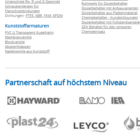
Unterschied Rp, R und G Gewinde
Rührwerk für Dosierbehälter
Schraubenlängen für
Dosierbehälter mit Anbauvarianten
Flanschverbindungen
Dosierbehälter aus Plattenmaterial
Dichtungen:
PTFE,
NBR,
FKM,
EPDM
Chemiebehälter - Kundenlösungen
Dosierbehälter mit Füllstandsanzei
Kunststoffarmaturen
GFK Behälter für den schweren
Chemieeinsatz
PVC U Transparent Kugelhahn
Membranventile
Blockventile
Absperrklappen
Nadelventile aus Kunststoff
Partnerschaft auf höchstem Niveau