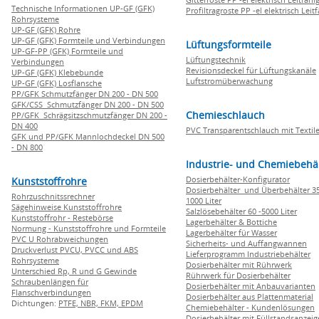
Technische Informationen UP-GF (GFK)
Profiltragroste PP -el elektrisch Leit
Rohrsysteme
UP-GF (GFK) Rohre
UP-GF (GFK) Formteile und Verbindungen
Lüftungsformteile
UP-GF-PP (GFK) Formteile und
Lüftungstechnik
Verbindungen
Revisionsdeckel für Lüftungskanäle
UP-GF (GFK) Klebebunde
Luftstromüberwachung
UP-GF (GFK) Losflansche
PP/GFK Schmutzfänger DN 200 - DN 500
GFK/CSS Schmutzfänger DN 200 - DN 500
Chemieschlauch
PP/GFK Schrägsitzschmutzfänger DN 200 -
DN 400
PVC Transparentschlauch mit Textile
GFK und PP/GFK Mannlochdeckel DN 500
- DN 800
Industrie- und Chemiebehä
Dosierbehälter-Konfigurator
Kunststoffrohre
Dosierbehälter und Überbehälter 35
Rohrzuschnitssrechner
1000 Liter
Sägehinweise Kunststoffrohre
Salzlösebehälter 60 -5000 Liter
Kunststoffrohr - Restebörse
Lagerbehälter & Bottiche
Normung - Kunststoffrohre und Formteile
Lagerbehälter für Wasser
PVC U Rohrabweichungen
Sicherheits- und Auffangwannen
Druckverlust PVCU, PVCC und ABS
Lieferprogramm Industriebehälter
Rohrsysteme
Dosierbehälter mit Rührwerk
Unterschied Rp, R und G Gewinde
Rührwerk für Dosierbehälter
Schraubenlängen für
Dosierbehälter mit Anbauvarianten
Flanschverbindungen
Dosierbehälter aus Plattenmaterial
Dichtungen:
PTFE,
NBR,
FKM,
EPDM
Chemiebehälter - Kundenlösungen
Dosierbehälter mit Füllstandsanzei