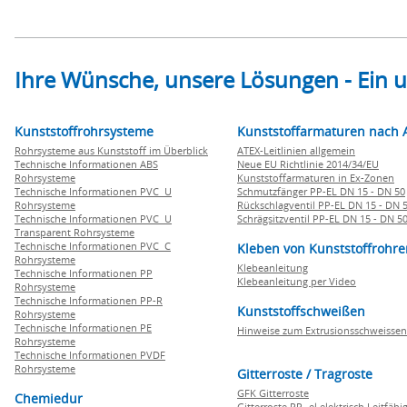
Ihre Wünsche, unsere Lösungen - Ein
Kunststoffrohrsysteme
Kunststoffarmaturen nach 
Rohrsysteme aus Kunststoff im Überblick
ATEX-Leitlinien allgemein
Technische Informationen ABS
Neue EU Richtlinie 2014/34/EU
Rohrsysteme
Kunststoffarmaturen in Ex-Zonen
Technische Informationen PVC U
Schmutzfänger PP-EL DN 15 - DN 50
Rohrsysteme
Rückschlagventil PP-EL DN 15 - DN 
Technische Informationen PVC U
Schrägsitzventil PP-EL DN 15 - DN 5
Transparent Rohrsysteme
Technische Informationen PVC C
Kleben von Kunststoffrohre
Rohrsysteme
Klebeanleitung
Technische Informationen PP
Klebeanleitung per Video
Rohrsysteme
Technische Informationen PP-R
Kunststoffschweißen
Rohrsysteme
Technische Informationen PE
Hinweise zum Extrusionsschweissen
Rohrsysteme
Technische Informationen PVDF
Rohrsysteme
Gitterroste / Tragroste
GFK Gitterroste
Chemiedur
Gitterroste PP -el elektrisch Leitfähi