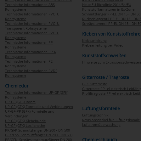
Technische Informationen ABS
Neue EU Richtlinie 2014/34/EU
Rohrsysteme
Kunststoffarmaturen in Ex-Zonen
Technische Informationen PVC U
Schmutzfänger PP-EL DN 15 - DN 50
Rohrsysteme
Rückschlagventil PP-EL DN 15 - DN 
Technische Informationen PVC U
Schrägsitzventil PP-EL DN 15 - DN 5
Transparent Rohrsysteme
Technische Informationen PVC C
Kleben von Kunststoffrohre
Rohrsysteme
Klebeanleitung
Technische Informationen PP
Klebeanleitung per Video
Rohrsysteme
Technische Informationen PP-R
Kunststoffschweißen
Rohrsysteme
Technische Informationen PE
Hinweise zum Extrusionsschweissen
Rohrsysteme
Technische Informationen PVDF
Rohrsysteme
Gitterroste / Tragroste
GFK Gitterroste
Chemiedur
Gitterroste PP -el elektrisch Leitfähi
Technische Informationen UP-GF (GFK)
Profiltragroste PP -el elektrisch Leit
Rohrsysteme
UP-GF (GFK) Rohre
UP-GF (GFK) Formteile und Verbindungen
Lüftungsformteile
UP-GF-PP (GFK) Formteile und
Lüftungstechnik
Verbindungen
Revisionsdeckel für Lüftungskanäle
UP-GF (GFK) Klebebunde
Luftstromüberwachung
UP-GF (GFK) Losflansche
PP/GFK Schmutzfänger DN 200 - DN 500
GFK/CSS Schmutzfänger DN 200 - DN 500
Chemieschlauch
PP/GFK Schrägsitzschmutzfänger DN 200 -