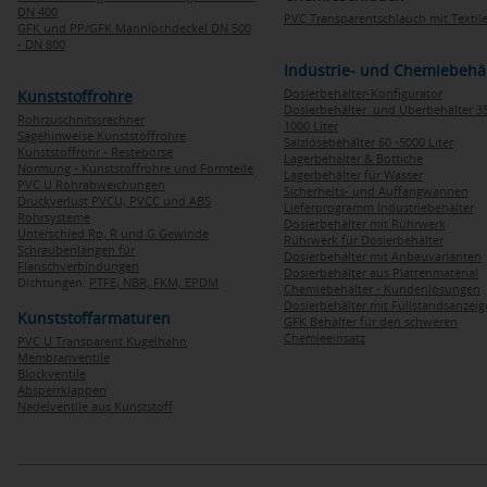
DN 400
PVC Transparentschlauch mit Textile
GFK und PP/GFK Mannlochdeckel DN 500
- DN 800
Industrie- und Chemiebehä
Dosierbehälter-Konfigurator
Kunststoffrohre
Dosierbehälter und Überbehälter 35
Rohrzuschnitssrechner
1000 Liter
Sägehinweise Kunststoffrohre
Salzlösebehälter 60 -5000 Liter
Kunststoffrohr - Restebörse
Lagerbehälter & Bottiche
Normung - Kunststoffrohre und Formteile
Lagerbehälter für Wasser
PVC U Rohrabweichungen
Sicherheits- und Auffangwannen
Druckverlust PVCU, PVCC und ABS
Lieferprogramm Industriebehälter
Rohrsysteme
Dosierbehälter mit Rührwerk
Unterschied Rp, R und G Gewinde
Rührwerk für Dosierbehälter
Schraubenlängen für
Dosierbehälter mit Anbauvarianten
Flanschverbindungen
Dosierbehälter aus Plattenmaterial
Dichtungen:
PTFE,
NBR,
FKM,
EPDM
Chemiebehälter - Kundenlösungen
Dosierbehälter mit Füllstandsanzei
Kunststoffarmaturen
GFK Behälter für den schweren
Chemieeinsatz
PVC U Transparent Kugelhahn
Membranventile
Blockventile
Absperrklappen
Nadelventile aus Kunststoff