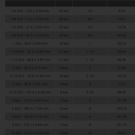
1/4 Zoll - 13.6 x 2.43 mm
25 bar
1/4
8,74
3/8 Zoll - 17.2 x 2.59 mm
20 bar
3/8
12,01
1/2 Zoll - 21.4 x 3.05 mm
20 bar
1/2
15,29
3/4 Zoll - 26.7 x 3.14 mm
16 bar
3/4
20,42
1 Zoll - 33.4 x 3.63 mm
15 bar
1
26,14
1 1/4 Zoll - 42.2 x 3.83 mm
12 bar
1 1/4
34,54
1 1/2 Zoll - 48.3 x 3.95 mm
11 bar
1 1/2
40,39
2 Zoll - 60.3 x 4.15 mm
9 bar
2
51,99
2 1/2 Zoll - 73.0 x 5.45 mm
10 bar
2 1/2
62,10
3 Zoll - 88.9 x 5.81 mm
9 bar
3
77,27
3 1/2 Zoll - 101.6 x 6.08 mm
8 bar
3 1/2
89,43
4 Zoll - 114.3 x 6.37 mm
7 bar
4
101,55
6 Zoll - 168.3 x 7.56 mm
6 bar
6
153,18
6 Zoll - 168.3 x 3.18 mm
3 bar
6
161,93
8 Zoll - 219.1 x 8.68 mm
5 bar
8
201,73
10 Zoll - 273.0 x 9.25 mm
4 bar
10
254,51