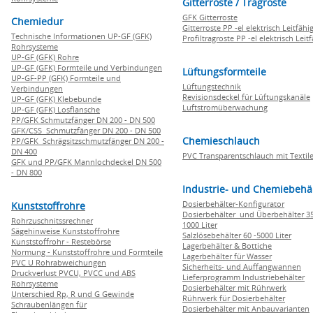
Gitterroste / Tragroste
GFK Gitterroste
Chemiedur
Gitterroste PP -el elektrisch Leitfähi
Technische Informationen UP-GF (GFK)
Profiltragroste PP -el elektrisch Leit
Rohrsysteme
UP-GF (GFK) Rohre
UP-GF (GFK) Formteile und Verbindungen
Lüftungsformteile
UP-GF-PP (GFK) Formteile und
Lüftungstechnik
Verbindungen
Revisionsdeckel für Lüftungskanäle
UP-GF (GFK) Klebebunde
Luftstromüberwachung
UP-GF (GFK) Losflansche
PP/GFK Schmutzfänger DN 200 - DN 500
GFK/CSS Schmutzfänger DN 200 - DN 500
Chemieschlauch
PP/GFK Schrägsitzschmutzfänger DN 200 -
DN 400
PVC Transparentschlauch mit Textile
GFK und PP/GFK Mannlochdeckel DN 500
- DN 800
Industrie- und Chemiebehä
Dosierbehälter-Konfigurator
Kunststoffrohre
Dosierbehälter und Überbehälter 35
Rohrzuschnitssrechner
1000 Liter
Sägehinweise Kunststoffrohre
Salzlösebehälter 60 -5000 Liter
Kunststoffrohr - Restebörse
Lagerbehälter & Bottiche
Normung - Kunststoffrohre und Formteile
Lagerbehälter für Wasser
PVC U Rohrabweichungen
Sicherheits- und Auffangwannen
Druckverlust PVCU, PVCC und ABS
Lieferprogramm Industriebehälter
Rohrsysteme
Dosierbehälter mit Rührwerk
Unterschied Rp, R und G Gewinde
Rührwerk für Dosierbehälter
Schraubenlängen für
Dosierbehälter mit Anbauvarianten