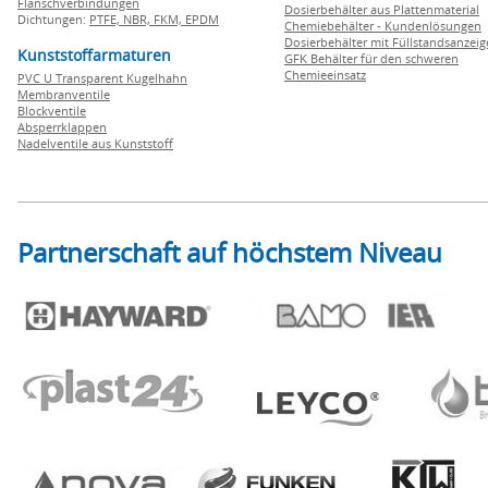
Flanschverbindungen
Dosierbehälter aus Plattenmaterial
Dichtungen:
PTFE,
NBR,
FKM,
EPDM
Chemiebehälter - Kundenlösungen
Dosierbehälter mit Füllstandsanzei
Kunststoffarmaturen
GFK Behälter für den schweren
Chemieeinsatz
PVC U Transparent Kugelhahn
Membranventile
Blockventile
Absperrklappen
Nadelventile aus Kunststoff
Partnerschaft auf höchstem Niveau