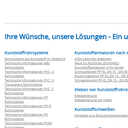
Ihre Wünsche, unsere Lösungen - Ein
Kunststoffrohrsysteme
Kunststoffarmaturen nach 
Rohrsysteme aus Kunststoff im Überblick
ATEX-Leitlinien allgemein
Technische Informationen ABS
Neue EU Richtlinie 2014/34/EU
Rohrsysteme
Kunststoffarmaturen in Ex-Zonen
Technische Informationen PVC U
Schmutzfänger PP-EL DN 15 - DN 50
Rohrsysteme
Rückschlagventil PP-EL DN 15 - DN 
Technische Informationen PVC U
Schrägsitzventil PP-EL DN 15 - DN 5
Transparent Rohrsysteme
Technische Informationen PVC C
Kleben von Kunststoffrohre
Rohrsysteme
Klebeanleitung
Technische Informationen PP
Klebeanleitung per Video
Rohrsysteme
Technische Informationen PP-R
Kunststoffschweißen
Rohrsysteme
Technische Informationen PE
Hinweise zum Extrusionsschweissen
Rohrsysteme
Technische Informationen PVDF
Rohrsysteme