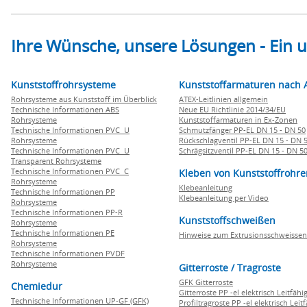
Ihre Wünsche, unsere Lösungen - Ein
Kunststoffrohrsysteme
Kunststoffarmaturen nach 
Rohrsysteme aus Kunststoff im Überblick
ATEX-Leitlinien allgemein
Technische Informationen ABS
Neue EU Richtlinie 2014/34/EU
Rohrsysteme
Kunststoffarmaturen in Ex-Zonen
Technische Informationen PVC U
Schmutzfänger PP-EL DN 15 - DN 50
Rohrsysteme
Rückschlagventil PP-EL DN 15 - DN 
Technische Informationen PVC U
Schrägsitzventil PP-EL DN 15 - DN 5
Transparent Rohrsysteme
Technische Informationen PVC C
Kleben von Kunststoffrohre
Rohrsysteme
Klebeanleitung
Technische Informationen PP
Klebeanleitung per Video
Rohrsysteme
Technische Informationen PP-R
Kunststoffschweißen
Rohrsysteme
Technische Informationen PE
Hinweise zum Extrusionsschweissen
Rohrsysteme
Technische Informationen PVDF
Rohrsysteme
Gitterroste / Tragroste
GFK Gitterroste
Chemiedur
Gitterroste PP -el elektrisch Leitfähi
Technische Informationen UP-GF (GFK)
Profiltragroste PP -el elektrisch Leit