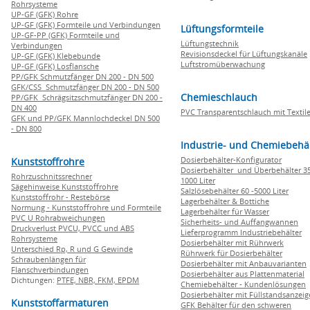
Rohrsysteme
UP-GF (GFK) Rohre
UP-GF (GFK) Formteile und Verbindungen
Lüftungsformteile
UP-GF-PP (GFK) Formteile und
Lüftungstechnik
Verbindungen
Revisionsdeckel für Lüftungskanäle
UP-GF (GFK) Klebebunde
Luftstromüberwachung
UP-GF (GFK) Losflansche
PP/GFK Schmutzfänger DN 200 - DN 500
GFK/CSS Schmutzfänger DN 200 - DN 500
Chemieschlauch
PP/GFK Schrägsitzschmutzfänger DN 200 -
DN 400
PVC Transparentschlauch mit Textile
GFK und PP/GFK Mannlochdeckel DN 500
- DN 800
Industrie- und Chemiebehä
Dosierbehälter-Konfigurator
Kunststoffrohre
Dosierbehälter und Überbehälter 35
Rohrzuschnitssrechner
1000 Liter
Sägehinweise Kunststoffrohre
Salzlösebehälter 60 -5000 Liter
Kunststoffrohr - Restebörse
Lagerbehälter & Bottiche
Normung - Kunststoffrohre und Formteile
Lagerbehälter für Wasser
PVC U Rohrabweichungen
Sicherheits- und Auffangwannen
Druckverlust PVCU, PVCC und ABS
Lieferprogramm Industriebehälter
Rohrsysteme
Dosierbehälter mit Rührwerk
Unterschied Rp, R und G Gewinde
Rührwerk für Dosierbehälter
Schraubenlängen für
Dosierbehälter mit Anbauvarianten
Flanschverbindungen
Dosierbehälter aus Plattenmaterial
Dichtungen:
PTFE,
NBR,
FKM,
EPDM
Chemiebehälter - Kundenlösungen
Dosierbehälter mit Füllstandsanzei
Kunststoffarmaturen
GFK Behälter für den schweren