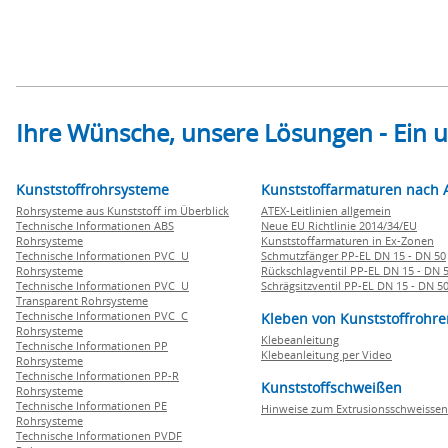
Ihre Wünsche, unsere Lösungen - Ein
Kunststoffrohrsysteme
Kunststoffarmaturen nach 
Rohrsysteme aus Kunststoff im Überblick
ATEX-Leitlinien allgemein
Technische Informationen ABS
Neue EU Richtlinie 2014/34/EU
Rohrsysteme
Kunststoffarmaturen in Ex-Zonen
Technische Informationen PVC U
Schmutzfänger PP-EL DN 15 - DN 50
Rohrsysteme
Rückschlagventil PP-EL DN 15 - DN 
Technische Informationen PVC U
Schrägsitzventil PP-EL DN 15 - DN 5
Transparent Rohrsysteme
Technische Informationen PVC C
Kleben von Kunststoffrohre
Rohrsysteme
Klebeanleitung
Technische Informationen PP
Klebeanleitung per Video
Rohrsysteme
Technische Informationen PP-R
Kunststoffschweißen
Rohrsysteme
Technische Informationen PE
Hinweise zum Extrusionsschweissen
Rohrsysteme
Technische Informationen PVDF