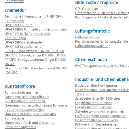
Rohrsysteme
Gitterroste / Tragroste
GFK Gitterroste
Chemiedur
Gitterroste PP -el elektrisch Leitfähi
Technische Informationen UP-GF (GFK)
Profiltragroste PP -el elektrisch Leit
Rohrsysteme
UP-GF (GFK) Rohre
UP-GF (GFK) Formteile und Verbindungen
Lüftungsformteile
UP-GF-PP (GFK) Formteile und
Lüftungstechnik
Verbindungen
Revisionsdeckel für Lüftungskanäle
UP-GF (GFK) Klebebunde
Luftstromüberwachung
UP-GF (GFK) Losflansche
PP/GFK Schmutzfänger DN 200 - DN 500
GFK/CSS Schmutzfänger DN 200 - DN 500
Chemieschlauch
PP/GFK Schrägsitzschmutzfänger DN 200 -
DN 400
PVC Transparentschlauch mit Textile
GFK und PP/GFK Mannlochdeckel DN 500
- DN 800
Industrie- und Chemiebehä
Dosierbehälter-Konfigurator
Kunststoffrohre
Dosierbehälter und Überbehälter 35
Rohrzuschnitssrechner
1000 Liter
Sägehinweise Kunststoffrohre
Salzlösebehälter 60 -5000 Liter
Kunststoffrohr - Restebörse
Lagerbehälter & Bottiche
Normung - Kunststoffrohre und Formteile
Lagerbehälter für Wasser
PVC U Rohrabweichungen
Sicherheits- und Auffangwannen
Druckverlust PVCU, PVCC und ABS
Lieferprogramm Industriebehälter
Rohrsysteme
Dosierbehälter mit Rührwerk
Unterschied Rp, R und G Gewinde
Rührwerk für Dosierbehälter
Schraubenlängen für
Dosierbehälter mit Anbauvarianten