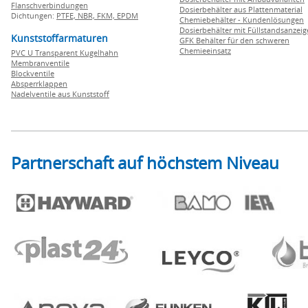
Flanschverbindungen
Dosierbehälter aus Plattenmaterial
Dichtungen:
PTFE,
NBR,
FKM,
EPDM
Chemiebehälter - Kundenlösungen
Dosierbehälter mit Füllstandsanzei
Kunststoffarmaturen
GFK Behälter für den schweren
Chemieeinsatz
PVC U Transparent Kugelhahn
Membranventile
Blockventile
Absperrklappen
Nadelventile aus Kunststoff
Partnerschaft auf höchstem Niveau