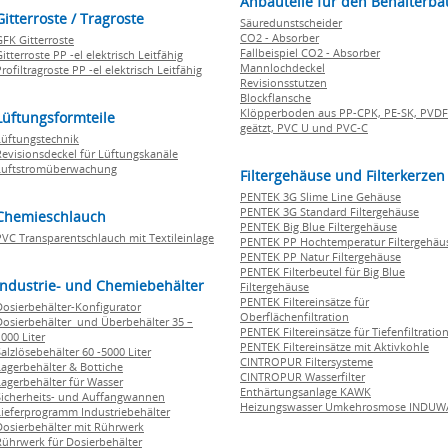
Anbauteile für den Behälterba
Gitterroste / Tragroste
Säuredunstscheider
CO2 - Absorber
GFK Gitterroste
Fallbeispiel CO2 - Absorber
itterroste PP -el elektrisch Leitfähig
Mannlochdeckel
rofiltragroste PP -el elektrisch Leitfähig
Revisionsstutzen
Blockflansche
Klöpperboden aus PP-CPK, PE-SK, PVDF
Lüftungsformteile
geätzt, PVC U und PVC-C
Lüftungstechnik
Revisionsdeckel für Lüftungskanäle
Luftstromüberwachung
Filtergehäuse und Filterkerzen
PENTEK 3G Slime Line Gehäuse
PENTEK 3G Standard Filtergehäuse
Chemieschlauch
PENTEK Big Blue Filtergehäuse
PVC Transparentschlauch mit Textileinlage
PENTEK PP Hochtemperatur Filtergehäu
PENTEK PP Natur Filtergehäuse
PENTEK Filterbeutel für Big Blue
Industrie- und Chemiebehälter
Filtergehäuse
PENTEK Filtereinsätze für
Dosierbehälter-Konfigurator
Oberflächenfiltration
Dosierbehälter und Überbehälter 35 –
PENTEK Filtereinsätze für Tiefenfiltratio
000 Liter
PENTEK Filtereinsätze mit Aktivkohle
Salzlösebehälter 60 -5000 Liter
CINTROPUR Filtersysteme
Lagerbehälter & Bottiche
CINTROPUR Wasserfilter
Lagerbehälter für Wasser
Enthärtungsanlage KAWK
Sicherheits- und Auffangwannen
Heizungswasser Umkehrosmose INDUW
Lieferprogramm Industriebehälter
Dosierbehälter mit Rührwerk
Rührwerk für Dosierbehälter