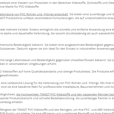
eltweit eine Vielzahl von Produkten in den Bereichen Klebstoffe, Dichtstoffe und Obe
ine Marke für PVC-Klebstoffe.
Verbindung von PVC-Rohren und -Fittings entwickelt
. Sie bieten eine zuverlässige und
ANGIT-Produktlinie umfasst verschiedene Formulierungen, die auf unterschiedliche A
et mehrere Vorteile. Erstens ermöglicht die schnelle und einfache Anwendung eine eff
ine starke und dauerhafte Verbindung, die sowohl druckbeständig als auch wasserdicht i
hemische Beständigkeit bekannt. Sie bieten eine ausgezeichnete Beständigkeit gegenüb
Substanzen. Dadurch eignen sie sich ideal für den Einsatz in industriellen Anwendung
 ihre lange Lebensdauer und Beständigkeit gegenüber Umwelteinflüssen bekannt. Sie
keit in verschiedenen Umgebungen erhöht.
C-Klebstoffen auf hohe Qualitätsstandards und strenge Produkttests. Die Produkte erf
 gewährleisten.
 eine verlässliche Lösung für die Verbindung von PVC-Rohren und -Fittings. Mit ihrer
sind sie eine bewährte Wahl für professionelle Installateure, Bauunternehmen und I
Möglichkeit,
die hochwertigen TANGIT PVC-Klebstoffe und den passenden Reiniger beq
sende Produktübersicht und schnelle Bestellabwicklung. Als zuverlässiger Partner in d
erlässig erhalten.
gsfähigkeit der TANGIT PVC-Klebstoffe und des Reinigers, um Ihre PVC- und ABS-Verbind
2B-Portal und erleben Sie eine effiziente und zuverlässige Beschaffung Ihrer Klebstof