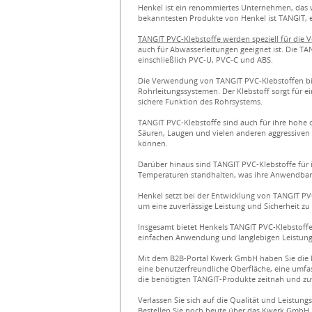
Henkel ist ein renommiertes Unternehmen, das w
bekanntesten Produkte von Henkel ist TANGIT, e
TANGIT PVC-Klebstoffe werden speziell für die 
auch für Abwasserleitungen geeignet ist. Die T
einschließlich PVC-U, PVC-C und ABS.
Die Verwendung von TANGIT PVC-Klebstoffen biet
Rohrleitungssystemen. Der Klebstoff sorgt für e
sichere Funktion des Rohrsystems.
TANGIT PVC-Klebstoffe sind auch für ihre hohe c
Säuren, Laugen und vielen anderen aggressiven 
können.
Darüber hinaus sind TANGIT PVC-Klebstoffe für
Temperaturen standhalten, was ihre Anwendbar
Henkel setzt bei der Entwicklung von TANGIT PV
um eine zuverlässige Leistung und Sicherheit zu
Insgesamt bietet Henkels TANGIT PVC-Klebstoffe
einfachen Anwendung und langlebigen Leistung 
Mit dem B2B-Portal Kwerk GmbH haben Sie die 
eine benutzerfreundliche Oberfläche, eine umfas
die benötigten TANGIT-Produkte zeitnah und zuv
Verlassen Sie sich auf die Qualität und Leistun
Bestellen Sie noch heute über das Kwerk GmbH B