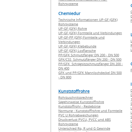
Rohrsysteme
Chemiedur
G
Technische Informationen UP-GF (GFK)
P
Rohrsysteme
UP-GF (GFK) Rohre
UP-GF (GFK) Formteile und Verbindungen
UP-GF-PP (GFK) Formteile und
Verbindungen
UP-GF (GFK) Klebebunde
UP-GF (GFK) Losflansche
PP/GFK Schmutzfänger DN 200 - DN 500
GFK/CSS Schmutzfänger DN 200 - DN 500
PP/GFK Schrägsitzschmutzfänger DN 200 -
DN 400
GFK und PP/GFK Mannlochdeckel DN 500
- DN 800
Kunststoffrohre
Rohrzuschnitssrechner
1
Sägehinweise Kunststoffrohre
Kunststoffrohr - Restebörse
Normung - Kunststoffrohre und Formteile
PVC U Rohrabweichungen
Druckverlust PVCU, PVCC und ABS
Rohrsysteme
Unterschied Rp, R und G Gewinde