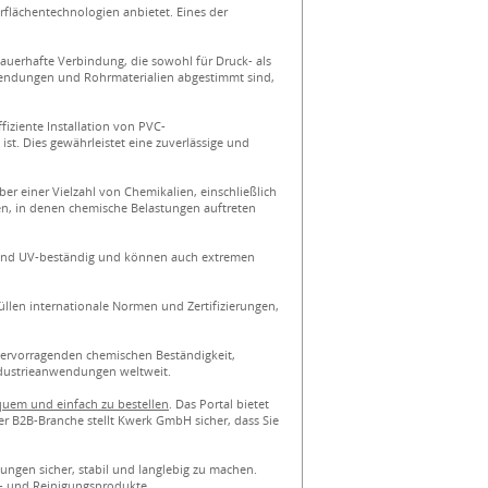
rflächentechnologien anbietet. Eines der
 dauerhafte Verbindung, die sowohl für Druck- als
nwendungen und Rohrmaterialien abgestimmt sind,
iziente Installation von PVC-
st. Dies gewährleistet eine zuverlässige und
er einer Vielzahl von Chemikalien, einschließlich
en, in denen chemische Belastungen auftreten
 sind UV-beständig und können auch extremen
üllen internationale Normen und Zertifizierungen,
 hervorragenden chemischen Beständigkeit,
ndustrieanwendungen weltweit.
uem und einfach zu bestellen
. Das Portal bietet
er B2B-Branche stellt Kwerk GmbH sicher, dass Sie
ungen sicher, stabil und langlebig zu machen.
f- und Reinigungsprodukte.