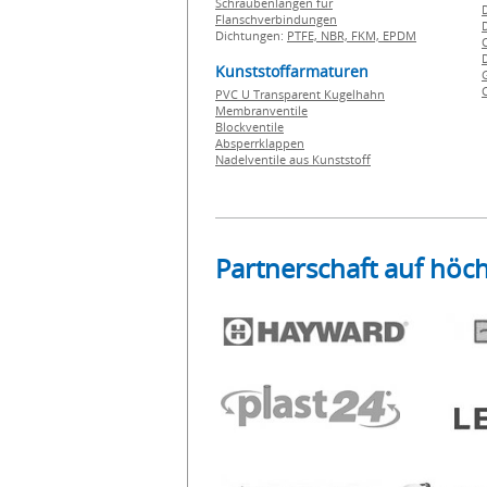
Schraubenlängen für
Flanschverbindungen
Dichtungen:
PTFE,
NBR,
FKM,
EPDM
Kunststoffarmaturen
PVC U Transparent Kugelhahn
Membranventile
Blockventile
Absperrklappen
Nadelventile aus Kunststoff
Partnerschaft auf höc