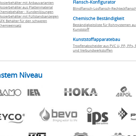
Flansch-Konfigurator
Dosierbehälter mit Anbauvarianten
Dosierbehälter aus Plattenmaterial
Blindflansch-Losflansch-Rechteckflansc
Chemiebehälter - Kundenlösungen
Dosierbehälter mit Füllstandsanzeigen
Chemische Beständigkeit
GFK Behälter für den schweren
Beständigkeitsliste für Rohrsystemen au
Chemieeinsatz
Kunststoff
Kunststoffapparatebau
Tropfenabscheider aus PVC U, PP, PPs, 
und Verbundwerkstoffen
hstem Niveau