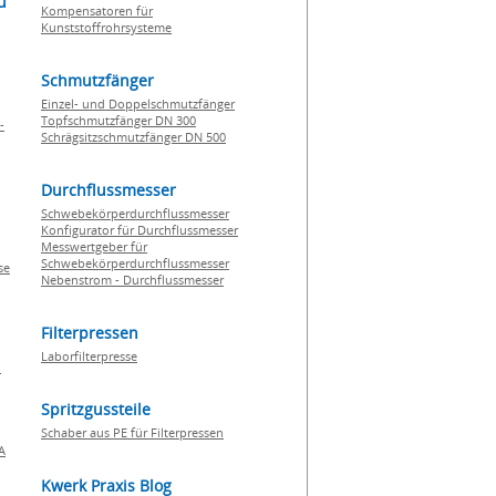
u
Kompensatoren für
Kunststoffrohrsysteme
Schmutzfänger
Einzel- und Doppelschmutzfänger
Topfschmutzfänger DN 300
-
Schrägsitzschmutzfänger DN 500
Durchflussmesser
Schwebekörperdurchflussmesser
Konfigurator für Durchflussmesser
Messwertgeber für
Schwebekörperdurchflussmesser
se
Nebenstrom - Durchflussmesser
Filterpressen
Laborfilterpresse
n
Spritzgussteile
Schaber aus PE für Filterpressen
A
Kwerk Praxis Blog