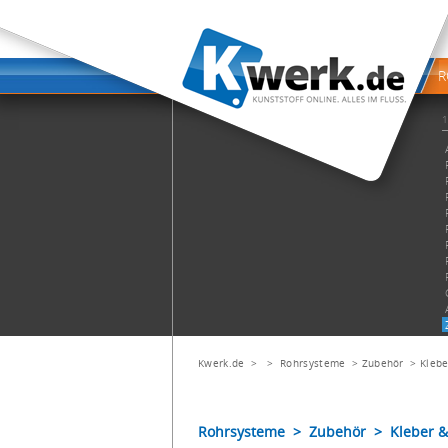
Kwerk.de
> >
Rohrsysteme
>
Zubehör
>
Klebe
Rohrsysteme > Zubehör > Kleber & 