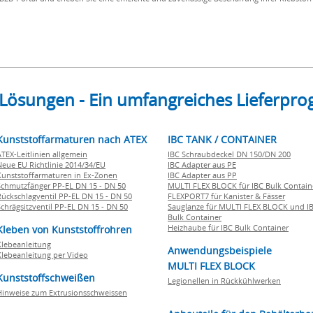
 Lösungen - Ein umfangreiches Lieferp
Kunststoffarmaturen nach ATEX
IBC TANK / CONTAINER
ATEX-Leitlinien allgemein
IBC Schraubdeckel DN 150/DN 200
Neue EU Richtlinie 2014/34/EU
IBC Adapter aus PE
Kunststoffarmaturen in Ex-Zonen
IBC Adapter aus PP
Schmutzfänger PP-EL DN 15 - DN 50
MULTI FLEX BLOCK für IBC Bulk Contain
Rückschlagventil PP-EL DN 15 - DN 50
FLEXPORT7 für Kanister & Fässer
Schrägsitzventil PP-EL DN 15 - DN 50
Sauglanze für MULTI FLEX BLOCK und I
Bulk Container
Heizhaube für IBC Bulk Container
Kleben von Kunststoffrohren
Klebeanleitung
Anwendungsbeispiele
Klebeanleitung per Video
MULTI FLEX BLOCK
Kunststoffschweißen
Legionellen in Rückkühlwerken
Hinweise zum Extrusionsschweissen